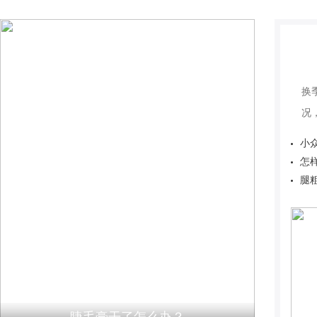
换
况
小
怎
腿