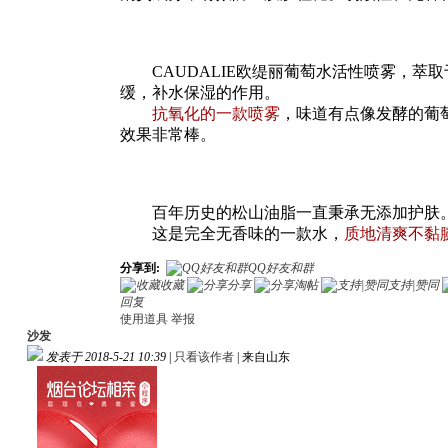
CAUDALIE欧缇丽葡萄水活性喷雾，萃取
缓，补水保湿的作用。
抗氧化的一款喷雾
，味道有点像发酵的葡
效果非常棒。
百年历史的松山油脂一直秉承无添加护肤。
这是完全无香味的一款水，
质地清爽不黏
分享到:
QQ好友和群
收藏
分享
淘帖
支持|赞同
回复
使用道具
举报
沙发
发表于 2018-5-21 10:39
|
只看该作者
|
来自山东