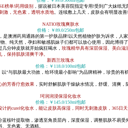
价格：￥99.0/500ml包邮
SE榜单!药用级别
，据说被日本美容院指定专用!受到广大妹纸无
刺激，无色素，透明水质地
。连续敷上几天，皮肤会有明显改善
NATIO玫瑰爽肤水
价格：￥89.0/250m包邮
，是澳洲药局通路的第一护肤品牌!以天然植物护肤为诉求，人家
植物、纯天然，孕妇和敏感肌妹子们都可以放心使用，因此博得了
几分钟皮肤就开始疯狂喝水，
玫瑰精华具有深层保湿、美白滋
孔，保持肌肤清爽干净。
新西兰玫瑰水
价格：￥118.0/100ml包邮
兰。以“与肌肤最大功效，给环境最小影响”为品牌精神，珍贵的
心的芳香疗愈效果
，实时舒解肌肤干燥缺水情况，舒缓、清爽，
珂润润浸保湿化妆水
价格：￥145.0/150ml包邮
计的curel化妆水，能让皮肤高保湿，同时无刺激皮肤，365
蓝桉叶提取物，渗透至角质层内，深度保湿，调整肌肤不易受外
料、无色素、无酒精。