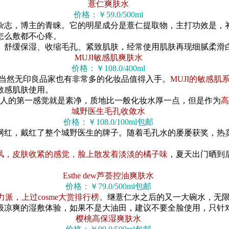
薏仁爽肤水
价格：￥59.0/500ml
杂志，博主的青睐。它的明星成分是薏仁提取物，主打功效是，
怎么敷都不心疼。
、舒缓保湿、收缩毛孔、紧致肌肤，经常使用肌肤再现细腻柔滑
MUJI敏感肌爽肤水
价格：￥108.0/400ml
当然无印良品家也有非常多的化妆品值得入手。
MUJI的敏感
敏感肌肤使用。
给人的第一感觉就是素净，质地比一般化妆水厚一点，但是作为
高
城野医生毛孔收敛水
价格：￥108.0/100ml包邮
红，戴红了整个城野医生的牌子。随着毛孔水的屡屡获奖，热卖
风，皮肤收紧的感觉，脸上散发着淡淡的橘子味
，夏天出门晒到
Esthe dew芦荟控油爽肤水
价格：￥79.0/500ml包邮
派，上过cosme大赏排行榜。
继薏仁水之后的又一大碗水，无
凉爽的湿敷体验，如果不是大油田，建议不要全脸使用，只针
樱桃高保湿爽肤水