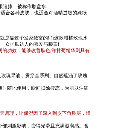
限追捧，被称作胎盘水!
!适合各种皮肤，也适合对酒精过敏的妹纸
就是靠这个发家致富的!而这款柑橘玫瑰水
一众护肤达人的喜爱与膝盖!
润的功效，能够改善肤色;洋甘菊精华则具有
有机玫瑰果油，贯穿全系列。自然蕴涵了玫瑰
随时随地使用，瞬间扫除疲态，为肌肤注满
日天天调理，让保湿因子深入到皮下角质层，增
部刺激影响，变得光滑且充满滋润感。含