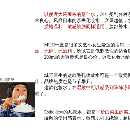
以便宜大碗著称的薏仁水
，常年受到各种
常良心。风靡日本的亲民化妆水，容量超值，
质地温和，敏感肌肤同样适用
，脸部补水
MUJI一直是很多文艺小女生爱逛的店铺，
油，无硅，无酒精
，所以它是低刺激性的适合
200ml的大容量也是良心价，这款化妆水
城野医生的这款毛孔收敛水可是一个政党网
论坛麦兜
佳，品牌热度也是节节攀升。
这款化妆水，在
湿敷中可以感受到阵阵凉
谁了。
Esthe dew的几款水，都是
平价白菜里的实力
湿敷的使用感表示，敏感肌可以绕道，超级