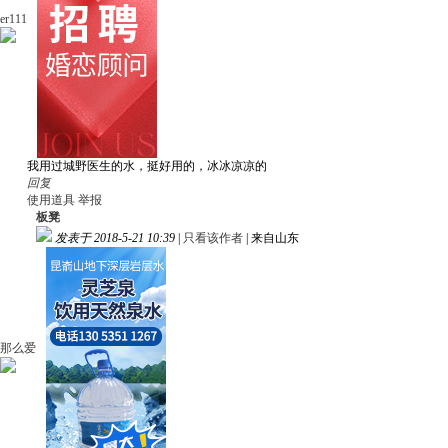
er111
我用过城野医生的水，挺好用的，冰冰凉凉的
回复
使用道具
举报
板凳
发表于 2018-5-21 10:39
|
只看该作者
|
来自山东
那么爱