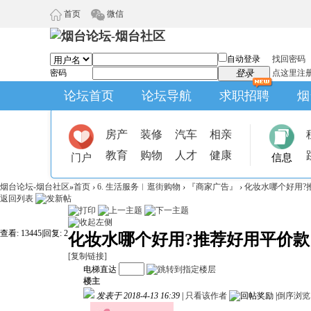
首页
微信
自动登录
找回密码
密码
登录
点这里注
论坛首页
论坛导航
求职招聘
烟
房产
装修
汽车
相亲
教育
购物
人才
健康
门户
信息
烟台论坛-烟台社区
»
首页
›
6. 生活服务︱逛街购物
›
『商家广告』
›
化妆水哪个好用?
返回列表
查看:
13445
|
回复:
2
化妆水哪个好用?推荐好用平价款
[复制链接]
电梯直达
楼主
发表于 2018-4-13 16:39
|
只看该作者
|
倒序浏览