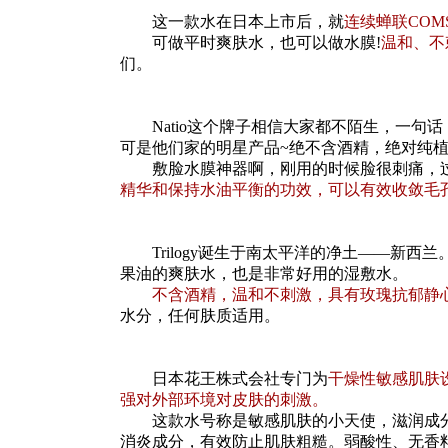
这一款水在日本上市后，就
连续蝉联COM
可做平时爽肤水，也可以做水膜!
温和、不
们。
Natio这个牌子相信大家都不陌生，一句话
可是他们家的明星产品~绝不含酒精，绝对纯
敷脸水膜神器啊，刚用的时候脸很刺痛，过
精华和保持水油平衡的功效，可以有效收敛毛
Trilogy诞生于南太平洋的净土——新西
果油的爽肤水，也是非常好用的湿敷水。
不含酒精，温和不刺激，具有玫瑰抗郁静
水分，任何肤质适用。
日本花王株式会社专门为
干燥性敏感肌肤设
强对外部环境对皮肤的刺激。
这款水号称是敏感肌肤的小天使，滋润成分
消炎成分，有效防止肌肤粗糙。弱酸性、无香