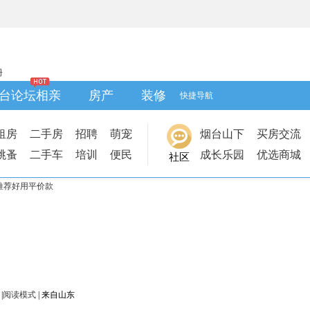
册
台论坛相亲
房产
装修
快捷导航
租房
二手房
招聘
萌宠
烟台山下
买房交流
跳蚤
二手车
培训
便民
成长乐园
优选商城
社区
推荐好用平价款
|
阅读模式
|
来自山东