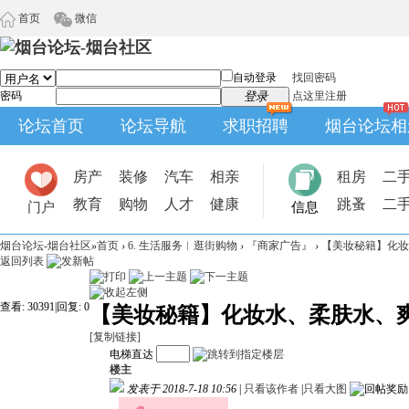
首页
微信
自动登录
找回密码
密码
登录
点这里注册
论坛首页
论坛导航
求职招聘
烟台论坛相
房产
装修
汽车
相亲
租房
二
教育
购物
人才
健康
跳蚤
二
门户
信息
烟台论坛-烟台社区
»
首页
›
6. 生活服务︱逛街购物
›
『商家广告』
›
【美妆秘籍】化妆
返回列表
查看:
30391
|
回复:
0
【美妆秘籍】化妆水、柔肤水、
[复制链接]
电梯直达
楼主
发表于 2018-7-18 10:56
|
只看该作者
|
只看大图