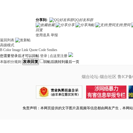
分享到:
QQ好友和群
收藏
分享
淘帖
支持|赞同
回复
使用道具
举报
返回列表
高级模式
B
Color
Image
Link
Quote
Code
Smilies
您需要登录后才可以回帖
登录
|
点这里注册
发表回复
本版积分规则
回帖后跳转到最后一页
烟台论坛-烟台社区
鲁ICP备0
免责声明：本网页提供的文字图片及视频等信息都由网友产生，本网站