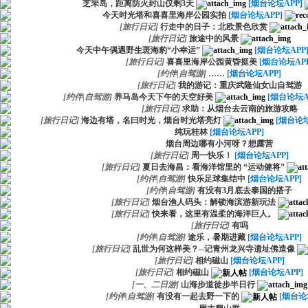
芝罘岛，距离防火封山仅剩3天
[烟台论坛APP]
今天时光塔和喜喜里海岸公园实拍
[烟台论坛APP]
[
旅行日记
]
行走中的日子：北欧景色欣赏
[
旅行日记
]
旅途中的风景
今天中午偶遇野生斑海豹“小幸运”
[烟台论坛APP
[
旅行日记
]
喜喜里海岸公园黄昏挺美
[烟台论坛APP
[
约伴|自驾游
]
……
[烟台论坛APP]
[
旅行日记
]
我的游记：重庆武隆仙女山自驾游
[
约伴|自驾游
]
养马岛今天下午的天空好美
[烟台论坛A
[
旅行日记
]
求助：从烟台去云南的旅游攻略
[
旅行日记
]
海边有塔，名曰时光，烟台时光塔亮灯
[烟台论坛
纯玩桂林
[烟台论坛APP]
烟台周边哪有小河呀？想露营
[
旅行日记
]
周一快乐！
[烟台论坛APP]
[
旅行日记
]
夏日去海昌：看海洋馆里的 “运动健将”
[
约伴|自驾游
]
快乐足球集结中
[烟台论坛APP]
[
约伴|自驾游
]
有没有3月底去泰国的搭子
[
旅行日记
]
烟台渔人码头：解锁海滨游新玩法
[
旅行日记
]
快来看，这里有温柔的海洋巨人。
[
旅行日记
]
有吗
[
约伴|自驾游
]
途乐，暑期进藏
[烟台论坛APP]
[
旅行日记
]
乱世为何这样美？--记青州龙兴寺遗址佛造像
[
旅行日记
]
相约磁山
[烟台论坛APP]
[
旅行日记
]
相约磁山
[烟台论坛APP]
[
一、二日游
]
山海步道徒步半日行
[
约伴|自驾游
]
有没有一起去野一下的
[烟台论