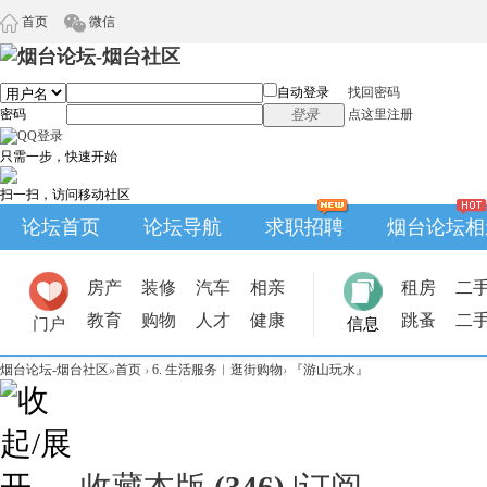
首页
微信
自动登录
找回密码
密码
登录
点这里注册
只需一步，快速开始
扫一扫，访问移动社区
论坛首页
论坛导航
求职招聘
烟台论坛相
房产
装修
汽车
相亲
租房
二
教育
购物
人才
健康
跳蚤
二
门户
信息
烟台论坛-烟台社区
»
首页
›
6. 生活服务︱逛街购物
›
『游山玩水』