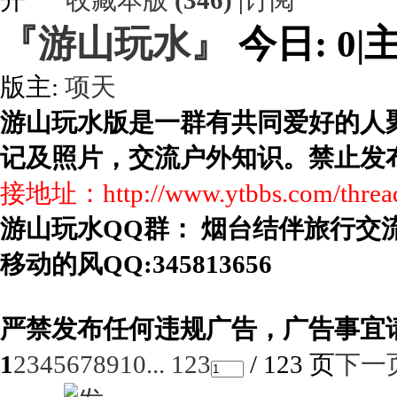
收藏本版
(
346
)
|
订阅
『游山玩水』
今日:
0
|
主
版主:
项天
游山玩水版是一群有共同爱好的人
记及照片，交流户外知识。禁止发
接地址：http://www.ytbbs.com/thread
游山玩水QQ群： 烟台结伴旅行交流群 7
移动的风QQ:345813656
严禁发布任何违规广告，广告事宜
1
2
3
4
5
6
7
8
9
10
... 123
/ 123 页
下一