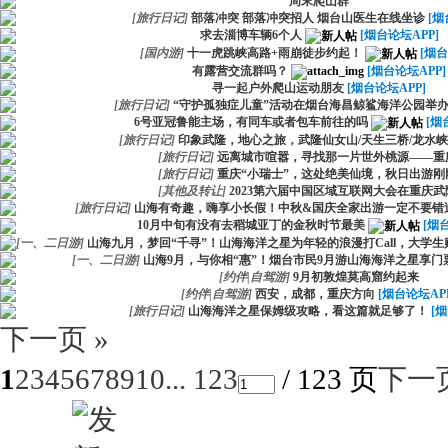
周末爬山群
[
旅行日记
]
部落冲突 部落冲突招人 烟台山医生在线坐诊
[烟
求去淄博车辆6个人
[烟台论坛APP]
[
国内游
]
十一虎跳峡高路+雨崩徒步约起！
[烟台
有露营交流群吗？
[烟台论坛APP]
寻一起户外爬山运动朋友
[烟台论坛APP]
[
旅行日记
]
“守护孤独症儿童”活动在烟台海昌鲸鲨海洋公园举
6号亚冠鲁能主场，有同车或者包车前往的吗
[烟
[
旅行日记
]
印象武隆，地心之旅，武隆仙女山/天生三桥/龙水
[
旅行日记
]
远离城市喧嚣，寻找那一片世外桃源——重
[
旅行日记
]
重庆“小瑞士”，这处绝美仙境，秋日出游刚
[
其他及转让
]
2023第六届中国区域互联网大会在重庆武
[
旅行日记
]
山海有奇趣，嗨享小长假！中秋&国庆全家出游一定不要错过
10月中旬有没有去稻城亚丁的金秋时节最美
[烟
[
一、二日游
]
山海九月，梦回“千寻”！山海海洋之星为年轻的浪漫打Call，大学生
[
一、二日游
]
山海9月，与你相“惠”！烟台市民9月游山海海洋之星享门
[
约伴|自驾游
]
9月初敦煌莫高窟约起来
[
约伴|自驾游
]
西安，成都，重庆方向
[烟台论坛AP
[
旅行日记
]
山海海洋之星保姆级攻略，看这篇就足够了！
[
下一页 »
1
2
3
4
5
6
7
8
9
10
... 123
/ 123 页
下一