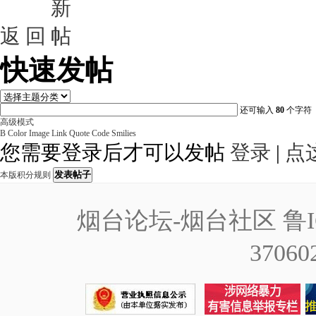
返 回
快速发帖
还可输入
80
个字符
高级模式
B
Color
Image
Link
Quote
Code
Smilies
您需要登录后才可以发帖
登录
|
点
发表帖子
本版积分规则
烟台论坛-烟台社区
鲁I
37060