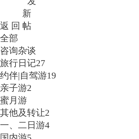
返 回
全部
咨询杂谈
旅行日记
27
约伴|自驾游
19
亲子游
2
蜜月游
其他及转让
2
一、二日游
4
国内游
5