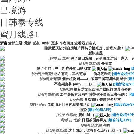
出境游
日韩泰专线
蜜月线路
1
新窗
全部主题
最新
热帖
精华
更多
作者
回复/查看
最后发表
隐藏置顶帖
烟台房地产网特价抵账房，抄底来袭！
版块主题
[
约伴|自驾游
]
除了磁山温泉，还有哪里适合一家人一
[
约伴|自驾游
]
寻骑友
建了个群，寻一起户外爬山的朋友
[
[
约伴|自驾游
]
北方有岛，其名芝罘——仙岛芝罘岛
[烟台论坛APP
[
约伴|自驾游
]
烟台植物园——山东第三届花境比赛展示
[烟
不定期麻将 party，二缺二
[烟台论坛AP
[
国内游
]
烟台芝罘区西海岸景区旅游景点咨询
[
约伴|自驾游
]
25年暑假有没有打算带孩子自驾出去玩的？
[
[
亲子游
]
喜欢旅行 去过好多地方
[
旅行日记
]
昆嵛山石门里仲秋徒步活动
[烟台论坛AP
惊蛰
[烟台论坛APP]
[
约伴|自驾游
]
爬山-磁山
[烟台论坛APP
[
约伴|自驾游
]
日照茶园好风光
[烟台论坛APP]
[
约伴|自驾游
]
有吗
[
约伴|自驾游
]
这个国庆，你有什么出行计划吗？