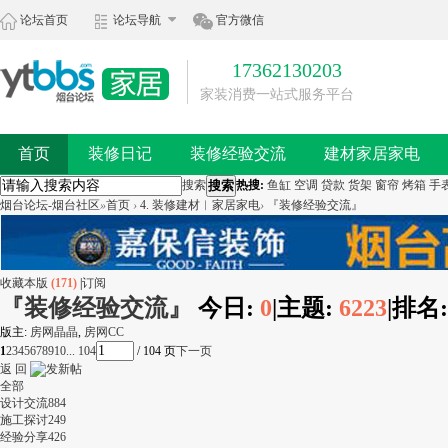
论坛首页
论坛导航
官方微信
17362130203
家装消费一站式服务平台
首页
装修日记
装修经验交流
建材家居家电
搜索
搜索
热搜:
鱼缸
空调
贷款
货架
窗帘
烤箱
手
烟台论坛-烟台社区
»
首页
›
4. 装修建材︱家居家电
›
『装修经验交流』
收藏本版
(
171
)
|
订阅
『装修经验交流』
今日:
0
|
主题:
6223
|
排名
版主:
房网晶晶
,
房网CC
1
2
3
4
5
6
7
8
9
10
... 104
/ 104 页
下一页
返 回
全部
设计交流
884
施工探讨
249
经验分享
426