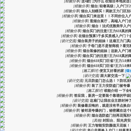
[
经验分享
]
这4款门为什么 在烟台本地卖这
[
经验分享
]
烟台| 轻奢高级 | 入户门T2
[
经验分享
]
烟台人别瞎买！两款王力门区别
[
经验分享
]
烟台买门来这里！！不同价位入
[
经验分享
]
逛烟台展厅，高端入户门
[
经验分享
]
烟台！法式优雅美学入户
[
经验分享
]
烟台买门的注意‼️王力618真的
[
经验分享
]
在烟台预算5千多买质感入户门？
[
设计交流
]
烟台装房子的姐妹！这扇王力门真
[
经验分享
]
子母门是不是智商税？看完秒
[
经验分享
]
烟台装修的姐妹｜这款入户门
[
经验分享
]
烟台买门的注意‼️王力618真的
[
经验分享
]
烟台618买门巨省?王力3.0来
[
经验分享
]
烟台618买门巨省?王力3.0来
[
施工探讨
]
便宜又好看的家
[烟
[
设计交流
]
跟大家交流一下
[
设计交流
]
元旦防盗门怎么选！？防坑攻
[
经验分享
]
装了王力安防盗门被夸爆
[
施工探讨
]
谁能介绍 一下全
[
经验分享
]
答应我，新房一定要装个靠谱的甲级
[
设计交流
]
这扇门让我在业主群封神
[
经验分享
]
装修最后悔的，就是没有早点换自
[
经验分享
]
被邻居夸爆的门，秘密藏在这个
[
经验分享
]
烟台选防盗门别再花冤枉
[
其他
]
封阳台、阳光房安
[
经验分享
]
王力智能安防颜值天花板！
[
设计交流
]
老公非要换入户门！结果真