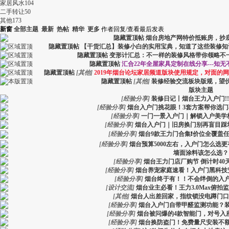
家居风水
104
二手转让
50
其他
173
新窗
全部主题
最新
热帖
精华
更多
作者
回复/查看
最后发表
隐藏置顶帖
烟台房地产网特价抵账房，抄
隐藏置顶帖
【干货汇总】装修小白的实用宝典，知道了这些装修知
隐藏置顶帖
变形计汇总：不一样的装修风格带你领略不
隐藏置顶帖
汇合22年全屋家具定制在线分享---知
隐藏置顶帖
[
其他
]
2019年烟台论坛家居频道版块使用规定，对面的
隐藏置顶帖
[
其他
]
装修经验交流板块版规，望伙
版块主题
[
经验分享
]
装修日记丨烟台王力入户门!!
[
经验分享
]
烟台入户门挑花眼！3套方案帮你选门
[
经验分享
]
一门一景入户门｜解锁入户美学
[
经验分享
]
烟台入户门｜旧房换门别再盲目踩
[
经验分享
]
烟台9款王力门合集❗️价位全覆盖
[
经验分享
]
烟台预算5000左右，入户门怎么选
墙面涂料该怎么选？
[
经验分享
]
烟台王力门店厂购节 倒计时40
[
经验分享
]
烟台养宠家庭速看！入户门黑科技
[
经验分享
]
烟台终于有！！不会绊倒的入
[
设计交流
]
烟台业主必看！王力3.0Max俯拍监
[
其他
]
烟台人出差回家，指纹锁没电蹲门口
[
经验分享
]
烟台入户门自带甲醛监测功能？
[
经验分享
]
烟台被问爆的4款智能门，对号入
[
经验分享
]
烟台换防盗门！免费量尺安装不