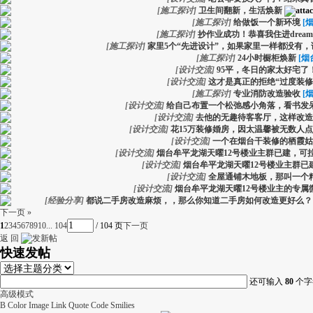
[
施工探讨
]
卫生间翻新，生活焕新
[
施工探讨
]
给做饭一个新环境
[
[
施工探讨
]
抄作业成功！恭喜我住进dream h
[
施工探讨
]
家里5个“先进设计”，如果家里一样都没有
[
施工探讨
]
24小时橱柜焕新
[烟
[
设计交流
]
95平，冬日的家太好宅了
[
设计交流
]
这才是真正的拒绝“过度装修
[
施工探讨
]
专业消防改造验收
[
[
设计交流
]
给自己布置一个松弛感小角落，看书发
[
设计交流
]
去他的无趣待客客厅，这样改造
[
设计交流
]
花15万装修婚房，因太温馨被无数人
[
设计交流
]
一个在烟台干装修的栖霞姑
[
设计交流
]
烟台牟平龙湖天曜12号楼业主群已建，可
[
设计交流
]
烟台牟平龙湖天曜12号楼业主群已
[
设计交流
]
全屋通铺木地板，那叫一个
[
设计交流
]
烟台牟平龙湖天曜12号楼业主的专属
[
经验分享
]
都说二手房改造麻烦，，那么你知道二手房如何改造更好么？
下一页 »
1
2
3
4
5
6
7
8
9
10
... 104
/ 104 页
下一页
返 回
快速发帖
还可输入
80
个字
高级模式
B
Color
Image
Link
Quote
Code
Smilies