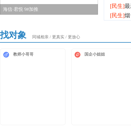
[民生]
最
海信·君悦 9#加推
[民生]
烟
好水不贵！量大更优惠！论坛桶装水开团啦！
依旧是砂锅炖菜～
山不见我，我自见山
菊花盛开
找对象
同城相亲 / 更真实 / 更放心
教师小哥哥
国企小姐姐