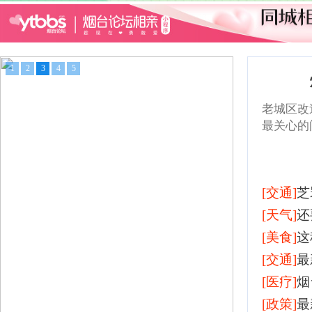
1
2
3
4
5
老城区改
最关心的
[交通]
芝
[天气]
还
[美食]
这
[交通]
最
[医疗]
烟
[政策]
最