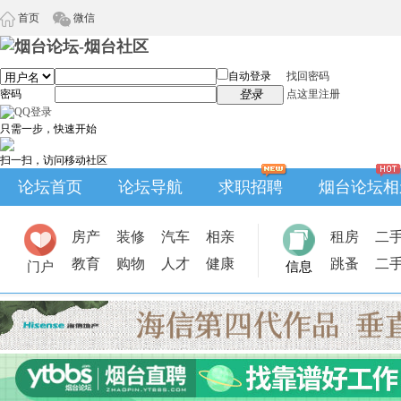
首页
微信
自动登录
找回密码
密码
登录
点这里注册
只需一步，快速开始
扫一扫，访问移动社区
论坛首页
论坛导航
求职招聘
烟台论坛相
房产
装修
汽车
相亲
租房
二
教育
购物
人才
健康
跳蚤
二
门户
信息