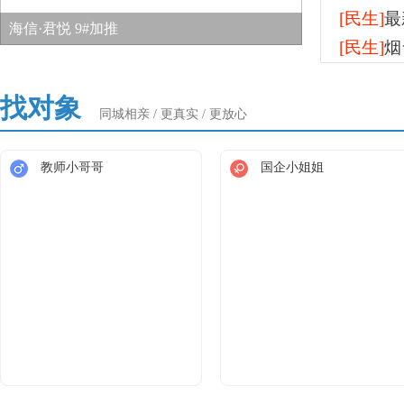
[民生]
最
海信·君悦 9#加推
[民生]
烟
好水不贵！量大更优惠！论坛桶装水开团啦！
依旧是砂锅炖菜～
山不见我，我自见山
菊花盛开
找对象
同城相亲 / 更真实 / 更放心
教师小哥哥
国企小姐姐