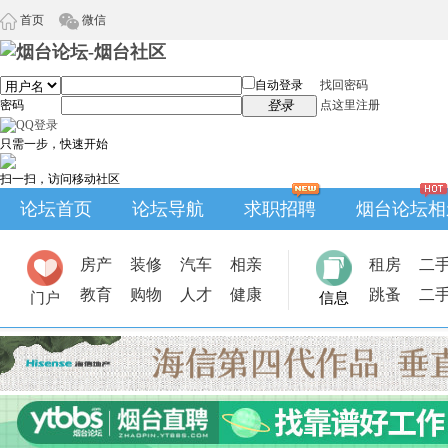
首页
微信
自动登录
找回密码
密码
登录
点这里注册
只需一步，快速开始
扫一扫，访问移动社区
论坛首页
论坛导航
求职招聘
烟台论坛相
房产
装修
汽车
相亲
租房
二
教育
购物
人才
健康
跳蚤
二
门户
信息