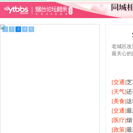
1
2
3
4
5
老城区改
最关心的
[交通]
芝
[天气]
还
[美食]
这
[交通]
最
[医疗]
烟
[政策]
最