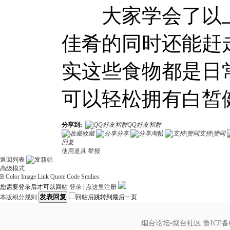
大家学会了以上
佳肴的同时还能赶
实这些食物都是日
可以轻松拥有白皙
分享到:
QQ好友和群
收藏
分享
淘帖
支持|赞同
回复
使用道具
举报
返回列表
高级模式
B
Color
Image
Link
Quote
Code
Smilies
您需要登录后才可以回帖
登录
|
点这里注册
发表回复
本版积分规则
回帖后跳转到最后一页
烟台论坛-烟台社区
鲁ICP备0