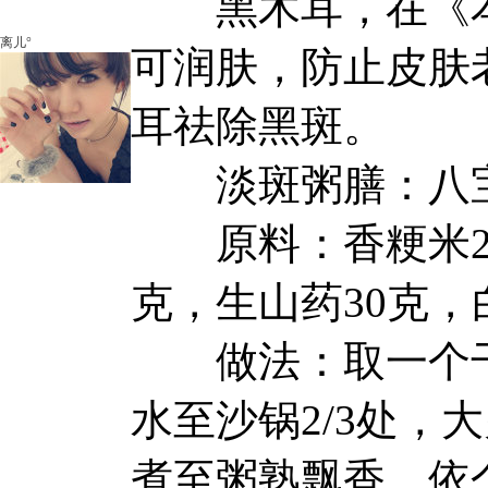
黑木耳，在《本
离儿°
可润肤，防止皮肤
耳祛除黑斑。
淡斑粥膳：八宝
原料：香粳米20
克，生山药30克，
做法：取一个干
水至沙锅2/3处，
煮至粥熟飘香，依