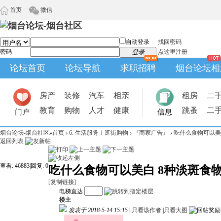
首页
微信
自动登录
找回密码
密码
登录
点这里注册
论坛首页
论坛导航
求职招聘
烟台论坛相
房产
装修
汽车
相亲
租房
二
教育
购物
人才
健康
跳蚤
二
门户
信息
烟台论坛-烟台社区
»
首页
›
6. 生活服务︱逛街购物
›
『商家广告』
›
吃什么食物可以美
返回列表
查看:
46883
|
回复:
0
吃什么食物可以美白 8种淡斑食
[复制链接]
电梯直达
楼主
发表于 2018-5-14 15:15
|
只看该作者
|
只看大图