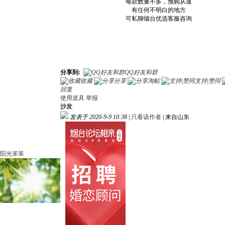
每款数量不多，预购从速
有任何不明白的地方
可私聊烟台优选客服咨询
分享到:
QQ好友和群
收藏
分享
淘帖
支持|赞同
回复
使用道具
举报
沙发
发表于 2020-9-9 10:38
|
只看该作者
|
来自山东
阳光笨笨