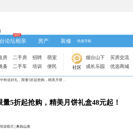
册
台论坛相亲
房产
装修
快捷导航
租房
二手房
招聘
萌宠
烟台山下
买房交流
跳蚤
二手车
培训
便民
成长乐园
优选商城
社区
秋送好礼，限量5折起抢购，精美月饼 ...
量5折起抢购，精美月饼礼盒48元起！
阅读模式
|
来自山东