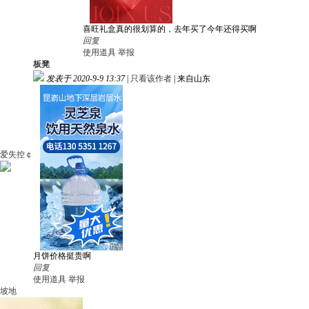
喜旺礼盒真的很划算的，去年买了今年还得买啊
回复
使用道具
举报
板凳
发表于 2020-9-9 13:37
|
只看该作者
|
来自山东
爱失控￠
月饼价格挺贵啊
回复
使用道具
举报
坡地