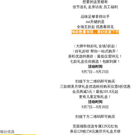
想要的这里都有
佳节送礼 走亲访友 员工福利
品味足够拿得出手
zui关键的是
全场五折起 优惠看得见
每款数量有限，看好抓紧下手
/ 大牌中秋好礼 全场5折起 /
/ 好礼好价 帮你一站式购齐 /
喜旺优选特惠价：最低仅需98元！
七款礼盒任你挑选！包邮到家！
活动时间
9月7日—9月25日
扫描下方二维码即可购买
三款精美月饼礼盒优选粉丝购买仅需6折优惠
会员再减5元！最低101.8元起
更有儿童定制礼盒！
活动时间
9月7日—9月20日
扫描下方二维码即可购买
页面领取优选专属129元红包
券后129抢258元雅羿月礼盒月饼
烟台优选