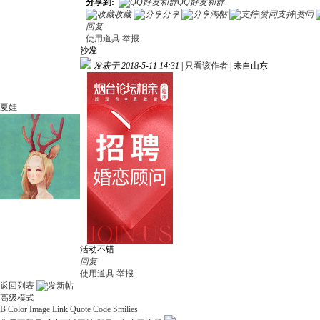
分享到:
QQ好友和群
收藏
分享
淘帖
支持|赞同
回复
使用道具
举报
沙发
发表于 2018-5-11 14:31
|
只看该作者
|
来自山东
夏娃
活动不错
回复
使用道具
举报
返回列表
高级模式
B
Color
Image
Link
Quote
Code
Smilies