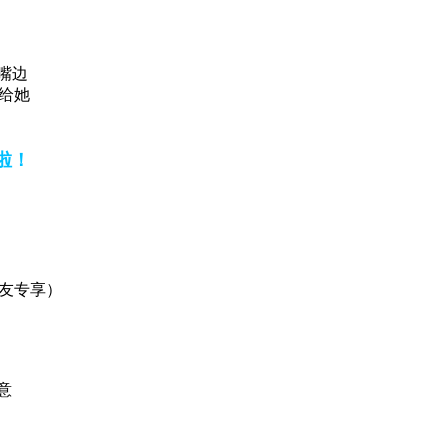
嘴边
给她
啦！
网友专享）
意