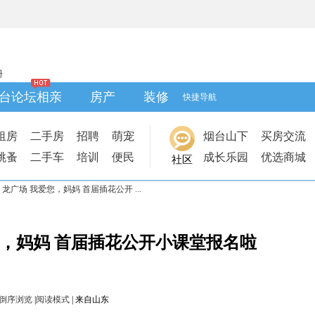
册
台论坛相亲
房产
装修
快捷导航
租房
二手房
招聘
萌宠
烟台山下
买房交流
跳蚤
二手车
培训
便民
成长乐园
优选商城
社区
莱山宝 龙广场 我爱您，妈妈 首届插花公开 ...
 我爱您，妈妈 首届插花公开小课堂报名啦
倒序浏览
|
阅读模式
|
来自山东