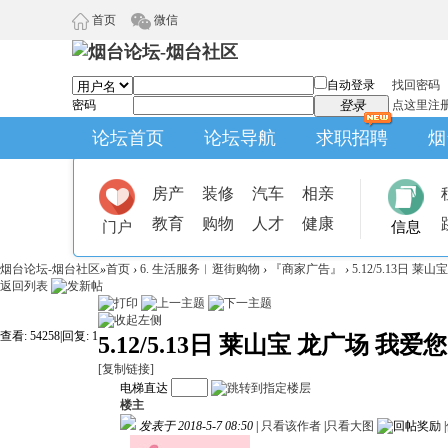
首页
微信
自动登录
找回密码
密码
登录
点这里注
论坛首页
论坛导航
求职招聘
烟
房产
装修
汽车
相亲
教育
购物
人才
健康
门户
信息
烟台论坛-烟台社区
»
首页
›
6. 生活服务︱逛街购物
›
『商家广告』
›
5.12/5.13日 
返回列表
查看:
54258
|
回复:
1
5.12/5.13日 莱山宝 龙广场
[复制链接]
电梯直达
楼主
发表于 2018-5-7 08:50
|
只看该作者
|
只看大图
|