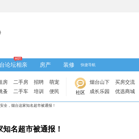
册
台论坛相亲
房产
装修
快捷导航
租房
二手房
招聘
萌宠
烟台山下
买房交流
跳蚤
二手车
培训
便民
成长乐园
优选商城
社区
安全，烟台这家知名超市被通报！
家知名超市被通报！