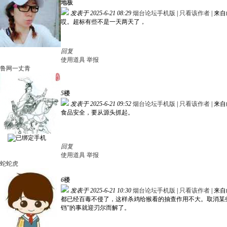
地板
发表于 2025-6-21 08:29
烟台论坛手机版
|
只看该作者
|
来自
哎。超标有些不是一天两天了，
回复
使用道具
举报
鲁网一丈青
5
楼
发表于 2025-6-21 09:52
烟台论坛手机版
|
只看该作者
|
来自
食品安全，要从源头抓起。
回复
使用道具
举报
蛇蛇虎
6
楼
发表于 2025-6-21 10:30
烟台论坛手机版
|
只看该作者
|
来自
都已经百毒不侵了，这样杀鸡给猴看的抽查作用不大。取消某
铛”的事就迎刃尔而解了。