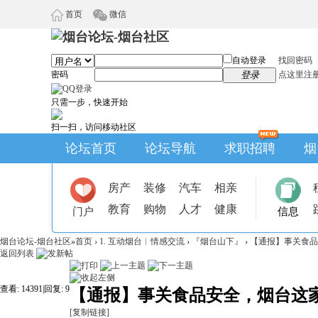
首页
微信
自动登录
找回密码
密码
登录
点这里注
只需一步，快速开始
扫一扫，访问移动社区
论坛首页
论坛导航
求职招聘
烟
房产
装修
汽车
相亲
教育
购物
人才
健康
门户
信息
烟台论坛-烟台社区
»
首页
›
1. 互动烟台︱情感交流
›
『烟台山下』
›
【通报】事关食品
返回列表
查看:
14391
|
回复:
9
【通报】事关食品安全，烟台这
[复制链接]