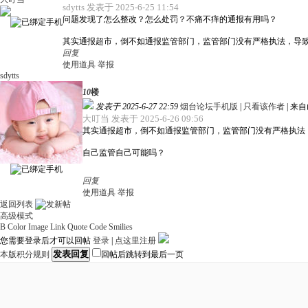
sdytts 发表于 2025-6-25 11:54
问题发现了怎么整改？怎么处罚？不痛不痒的通报有用吗？
其实通报超市，倒不如通报监管部门，监管部门没有严格执法，导
回复
使用道具
举报
sdytts
10
楼
发表于 2025-6-27 22:59
烟台论坛手机版
|
只看该作者
|
来自
大叮当 发表于 2025-6-26 09:56
其实通报超市，倒不如通报监管部门，监管部门没有严格执法，
自己监管自己可能吗？
回复
使用道具
举报
返回列表
高级模式
B
Color
Image
Link
Quote
Code
Smilies
您需要登录后才可以回帖
登录
|
点这里注册
发表回复
本版积分规则
回帖后跳转到最后一页