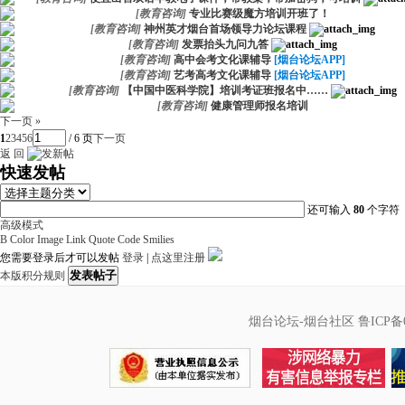
[
教育咨询
]
专业比赛级魔方培训开班了！
[
教育咨询
]
神州英才烟台首场领导力论坛课程
[
教育咨询
]
发票抬头九问九答
[
教育咨询
]
高中会考文化课辅导
[烟台论坛APP]
[
教育咨询
]
艺考高考文化课辅导
[烟台论坛APP]
[
教育咨询
]
【中国中医科学院】培训考证班报名中……
[
教育咨询
]
健康管理师报名培训
下一页 »
1
2
3
4
5
6
/ 6 页
下一页
返 回
快速发帖
还可输入
80
个字符
高级模式
B
Color
Image
Link
Quote
Code
Smilies
您需要登录后才可以发帖
登录
|
点这里注册
发表帖子
本版积分规则
烟台论坛-烟台社区
鲁ICP备0