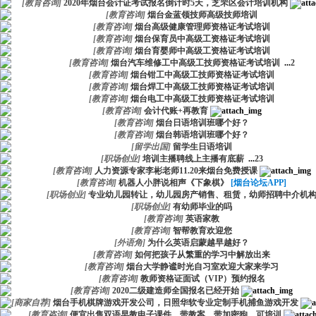
[
教育咨询
]
2020年烟台会计证考试报名倒计时5天，芝罘区会计培训机构
[
教育咨询
]
烟台金蓝领技师高级技师培训
[
教育咨询
]
烟台高级健康管理师资格证考试培训
[
教育咨询
]
烟台保育员中高级工资格证考试培训
[
教育咨询
]
烟台育婴师中高级工资格证考试培训
[
教育咨询
]
烟台汽车维修工中高级工技师资格证考试培训
...
2
[
教育咨询
]
烟台钳工中高级工技师资格证考试培训
[
教育咨询
]
烟台焊工中高级工技师资格证考试培训
[
教育咨询
]
烟台电工中高级工技师资格证考试培训
[
教育咨询
]
会计代账+再教育
[
教育咨询
]
烟台日语培训班哪个好？
[
教育咨询
]
烟台韩语培训班哪个好？
[
留学出国
]
留学生日语培训
[
职场创业
]
培训主播聘线上主播有底薪
...
2
3
[
教育咨询
]
人力资源专家李彬老师11.20来烟台免费授课
[
教育咨询
]
机器人小胖说相声《下象棋》
[烟台论坛APP]
[
职场创业
]
专业幼儿园转让，幼儿园房产销售、租赁，幼师招聘中介机
[
职场创业
]
有幼师毕业的吗
[
教育咨询
]
英语家教
[
教育咨询
]
智帮教育欢迎您
[
外语角
]
为什么英语启蒙越早越好？
[
教育咨询
]
如何把孩子从繁重的学习中解放出来
[
教育咨询
]
烟台大学静谧时光自习室欢迎大家来学习
[
教育咨询
]
教师资格证面试（VIP）预约报名
[
教育咨询
]
2020二级建造师全国报名已经开始
[
商家自荐
]
烟台手机棋牌游戏开发公司，日照华软专业定制手机捕鱼游戏开发
[
教育咨询
]
便宜出售双语早教电子课件，带教案，带加密狗，可培训