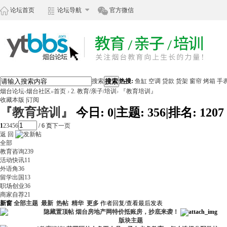
论坛首页
论坛导航
官方微信
搜索
搜索
热搜:
鱼缸
空调
贷款
货架
窗帘
烤箱
手
烟台论坛-烟台社区
»
首页
›
2. 教育/亲子/培训
›
『教育培训』
收藏本版
|
订阅
『教育培训』
今日:
0
|
主题:
356
|
排名:
1207
1
2
3
4
5
6
/ 6 页
下一页
返 回
全部
教育咨询
239
活动快讯
11
外语角
36
留学出国
13
职场创业
36
商家自荐
21
新窗
全部主题
最新
热帖
精华
更多
作者
回复/查看
最后发表
隐藏置顶帖
烟台房地产网特价抵账房，抄底来袭！
版块主题