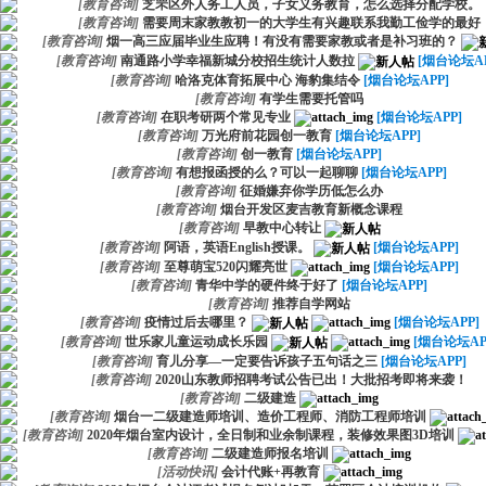
[
教育咨询
]
芝罘区外人务工人员，子女义务教育，怎么选择分配学校。
[
教育咨询
]
需要周末家教教初一的大学生有兴趣联系我勤工俭学的最好
[
教育咨询
]
烟一高三应届毕业生应聘！有没有需要家教或者是补习班的？
[
教育咨询
]
南通路小学幸福新城分校招生统计人数拉
[烟台论坛AP
[
教育咨询
]
哈洛克体育拓展中心 海豹集结令
[烟台论坛APP]
[
教育咨询
]
有学生需要托管吗
[
教育咨询
]
在职考研两个常见专业
[烟台论坛APP]
[
教育咨询
]
万光府前花园创一教育
[烟台论坛APP]
[
教育咨询
]
创一教育
[烟台论坛APP]
[
教育咨询
]
有想报函授的么？可以一起聊聊
[烟台论坛APP]
[
教育咨询
]
征婚嫌弃你学历低怎么办
[
教育咨询
]
烟台开发区麦吉教育新概念课程
[
教育咨询
]
早教中心转让
[
教育咨询
]
阿语，英语English授课。
[烟台论坛APP]
[
教育咨询
]
至尊萌宝520闪耀亮世
[烟台论坛APP]
[
教育咨询
]
青华中学的硬件终于好了
[烟台论坛APP]
[
教育咨询
]
推荐自学网站
[
教育咨询
]
疫情过后去哪里？
[烟台论坛APP]
[
教育咨询
]
世乐家儿童运动成长乐园
[烟台论坛AP
[
教育咨询
]
育儿分享—一定要告诉孩子五句话之三
[烟台论坛APP]
[
教育咨询
]
2020山东教师招聘考试公告已出！大批招考即将来袭！
[
教育咨询
]
二级建造
[
教育咨询
]
烟台一二级建造师培训、造价工程师、消防工程师培训
[
教育咨询
]
2020年烟台室内设计，全日制和业余制课程，装修效果图3D培训
[
教育咨询
]
二级建造师报名培训
[
活动快讯
]
会计代账+再教育