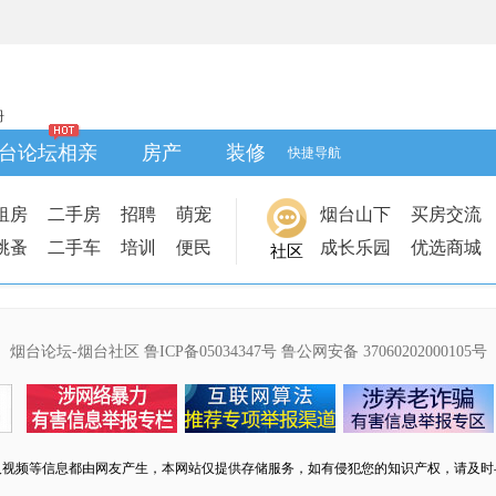
册
台论坛相亲
房产
装修
快捷导航
租房
二手房
招聘
萌宠
烟台山下
买房交流
跳蚤
二手车
培训
便民
成长乐园
优选商城
社区
烟台论坛-烟台社区
鲁ICP备05034347号
鲁公网安备 37060202000105号
及视频等信息都由网友产生，本网站仅提供存储服务，如有侵犯您的知识产权，请及时