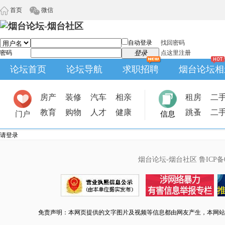
首页
微信
自动登录
找回密码
密码
登录
点这里注册
论坛首页
论坛导航
求职招聘
烟台论坛相
房产
装修
汽车
相亲
租房
二
教育
购物
人才
健康
跳蚤
二
门户
信息
请登录
烟台论坛-烟台社区
鲁ICP备0
免责声明：本网页提供的文字图片及视频等信息都由网友产生，本网站