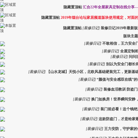
隐藏置顶帖
汇合22年全屋家具定制在线分享-
隐藏置顶帖
2019年烟台论坛家居频道版块使用规定，对面
隐藏置顶帖
[
装修日记
]
装修日记2019年最新
版块主题
[
装修日记
]
不敢相信，王力安全
[
装修日记
]
全屋定制
[
装修日记
]
问问
[
装修日记
]
别以为安全门都长
[
装修日记
]
【山水龙城】天悦小区，北欧风基础硬装完工，更新基础
[
装修日记
]
“颜值与安全感双在线”
[
装修日记
]
装修血泪教训 防盗
[
装修日记
]
换门如换房！世界瞬间安静
[
装修日记
]
装门前必看！这个钱绝
[
装修日记
]
这款防盗门，才是给家
[
装修日记
]
王力安防，守护家的