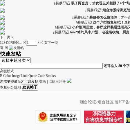
[
装修日记
]
装了两套房，才发现玄关柜踩了4个“
[
装修日记
]
烟台海景绿洲庭
[
装修日记
]
装修要怎么做预算，才不
[
装修日记
]
这个户型就复制吧！真
[
装修日记
]
小户型两居室，客厅这样装通透明亮
[
装修日记
]
64㎡简约风小户型，电视墙收纳、厨
下一页 »
1
2
3
4
5
6
7
8
9
10
... 40
/ 40 页
下一页
返 回
快速发帖
还可输入
80
个字
高级模式
B
Color
Image
Link
Quote
Code
Smilies
您需要登录后才可以发帖
登录
|
点这里注册
发表帖子
本版积分规则
烟台论坛-烟台社区
鲁ICP备0