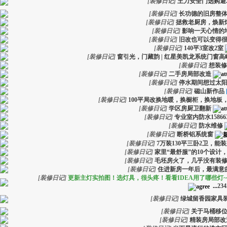
[
装修日记
]
王力安全门选购避
[
装修日记
]
长功德的旧房整
[
装修日记
]
拯救老厨房，焕新
[
装修日记
]
影响一天心情的
[
装修日记
]
旧改也可以变得
[
装修日记
]
140平3室改2室
[
装修日记
]
窗引光，门藏韵 | 红星美凯龙系统门窗
[
装修日记
]
想装修
[
装修日记
]
二手房局部改造
[
装修日记
]
停水期间想过太
[
装修日记
]
磁山新作品
[
装修日记
]
100平局改换地暖，换橱柜，换地板
[
装修日记
]
学区房厨卫翻新
[
装修日记
]
专业室内防水158663
[
装修日记
]
防水维修
[
装修日记
]
断桥铝系统窗
[
装修日记
]
7万装130平三卧2卫，能
[
装修日记
]
家里“最舒服”的10个设计
[
装修日记
]
毛坯房火了，几乎没有装
[
装修日记
]
住进新房一年后，最满意的
[
装修日记
]
更新主灯实拍图！选灯具，很头疼！看看IDEA用了哪些灯~
...
2
3
4
[
装修日记
]
绿城留香园家具
[
装修日记
]
关于马桶移
[
装修日记
]
精装房局部改