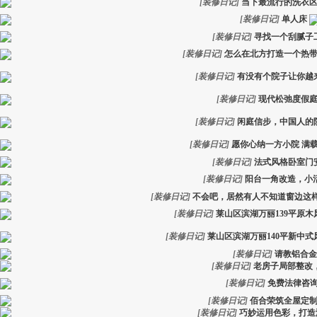
[
装修日记
]
当下最流行的洗衣
[
装修日记
]
单人床
[
装修日记
]
寻找一个刮腻子
[
装修日记
]
怎么在北方打造一个热
[
装修日记
]
有没有个院子让你越
[
装修日记
]
现代松弛度假
[
装修日记
]
闲庭信步，中国人的
[
装修日记
]
愿你心纳一方小院 满
[
装修日记
]
法式风格卧室门
[
装修日记
]
阳台一角改造，小
[
装修日记
]
不会吧，居然有人不知道窗边这
[
装修日记
]
莱山区滨湖万丽139平原
[
装修日记
]
莱山区滨湖万丽140平新中
[
装修日记
]
请教铝合金
[
装修日记
]
老房子局部整改
[
装修日记
]
免费法律咨
[
装修日记
]
佰合荣筑全屋定
[
装修日记
]
巧妙运用色彩，打造