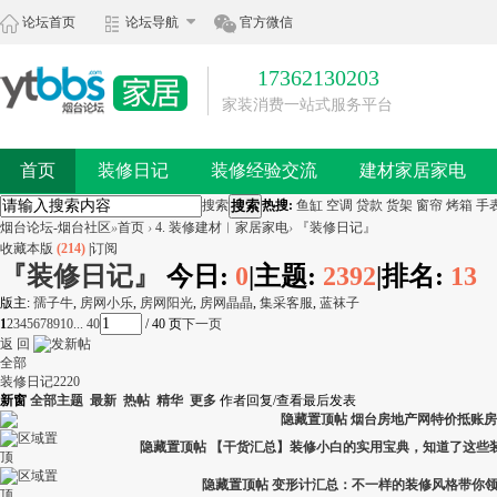
论坛首页
论坛导航
官方微信
17362130203
家装消费一站式服务平台
首页
装修日记
装修经验交流
建材家居家电
搜索
搜索
热搜:
鱼缸
空调
贷款
货架
窗帘
烤箱
手
烟台论坛-烟台社区
»
首页
›
4. 装修建材︱家居家电
›
『装修日记』
收藏本版
(
214
)
|
订阅
『装修日记』
今日:
0
|
主题:
2392
|
排名:
13
版主:
孺子牛
,
房网小乐
,
房网阳光
,
房网晶晶
,
集采客服
,
蓝袜子
1
2
3
4
5
6
7
8
9
10
... 40
/ 40 页
下一页
返 回
全部
装修日记
2220
新窗
全部主题
最新
热帖
精华
更多
作者
回复/查看
最后发表
隐藏置顶帖
烟台房地产网特价抵账房
隐藏置顶帖
【干货汇总】装修小白的实用宝典，知道了这些
隐藏置顶帖
变形计汇总：不一样的装修风格带你