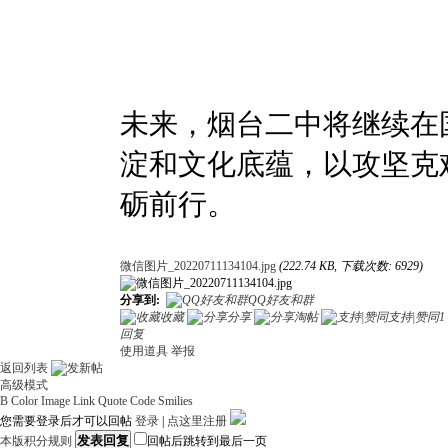
未来，烟台二中将继续在
淀和文化底蕴，以攻坚克难
砺前行。
微信图片_20220711134104.jpg
(222.74 KB, 下载次数: 6929)
分享到:
QQ好友和群
收藏
分享
淘帖
支持|赞同
1
回复
使用道具
举报
返回列表
高级模式
B
Color
Image
Link
Quote
Code
Smilies
您需要登录后才可以回帖
登录
|
点这里注册
发表回复
本版积分规则
回帖后跳转到最后一页