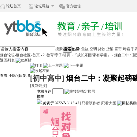
论坛首页
论坛导航
官方微信
搜索
搜索
热搜:
鱼缸
空调
贷款
货架
窗帘
烤箱
手
烟台论坛-烟台社区
»
首页
›
2. 教育/亲子/培训
›
『成长乐园/家有学童』
›
烟台二中：凝
返回列表
查看:
44677
|
回复:
0
[初中高中]
烟台二中：凝聚起磅
[复制链接]
电梯直达
楼主
发表于 2022-7-11 13:43
|
只看该作者
|
只看大图