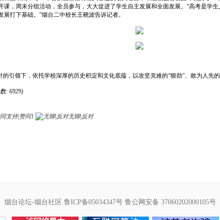
开课，周末分组活动，全员参与，大大促进了学生自主发展和全面发展。“高考是学生
发展打下基础。”烟台二中校长王晓波告诉记者。
针的引领下，依托学校深厚的历史积淀和文化底蕴，以攻坚克难的“狠劲”、敢为人先的“
数: 6929)
支持|赞同
1
无聊|反对
烟台论坛-烟台社区
鲁ICP备05034347号
鲁公网安备 37060202000105号