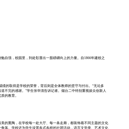
勉自强，校园里，到处彰显出一股磅礴向上的力量。自1866年建校之
成绩的取得是学校的荣誉，背后则是全体教师的坚守与付出。“无论多
道不完的感谢。”学生张华清告诉记者。烟台二中特别重视拔尖创新人
优质的教育。
着美的熏陶，在学校每一处大厅、每一条走廊，都装饰着不同主题的文化
个角落。学校还为学生设置各式各样的社团活动，语言文学类、艺术文化