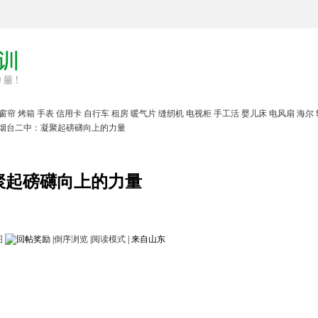
窗帘
烤箱
手表
信用卡
自行车
租房
暖气片
缝纫机
电视柜
手工活
婴儿床
电风扇
海尔
烟台二中：凝聚起磅礴向上的力量
聚起磅礴向上的力量
图
|
倒序浏览
|
阅读模式
|
来自山东