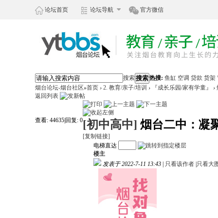
论坛首页
论坛导航
官方微信
搜索
搜索
热搜:
鱼缸
空调
贷款
货架
烟台论坛-烟台社区
»
首页
›
2. 教育/亲子/培训
›
『成长乐园/家有学童』
›
返回列表
查看:
44635
|
回复:
0
[初中高中]
烟台二中：凝
[复制链接]
电梯直达
楼主
发表于 2022-7-11 13:43
|
只看该作者
|
只看大