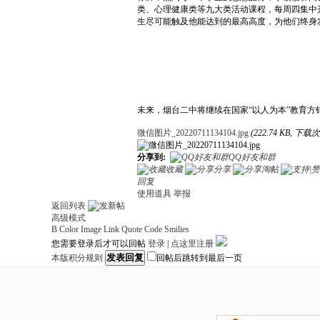
类、心理健康类等九大类活动课程，每周四集中
生尽可能触及他能达到的最高高度，为他们终身
未来，烟台二中将继续在国家“以人为本”教育方
微信图片_20220711134104.jpg
(222.74 KB, 下载次
分享到:
QQ好友和群
收藏
分享
淘帖
回复
使用道具
举报
返回列表
高级模式
B
Color
Image
Link
Quote
Code
Smilies
您需要登录后才可以回帖
登录
|
点这里注册
发表回复
本版积分规则
回帖后跳转到最后一页