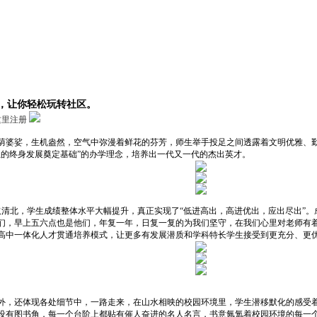
，让你轻松玩转社区。
这里注册
荫婆娑，生机盎然，空气中弥漫着鲜花的芬芳，师生举手投足之间透露着文明优雅、勤
生的终身发展奠定基础”的办学理念，培养出一代又一代的杰出英才。
取清北，学生成绩整体水平大幅提升，真正实现了“低进高出，高进优出，应出尽出”。
们，早上五六点也是他们，年复一年，日复一复的为我们坚守，在我们心里对老师有着
高中一体化人才贯通培养模式，让更多有发展潜质和学科特长学生接受到更充分、更
外，还体现各处细节中，一路走来，在山水相映的校园环境里，学生潜移默化的感受
设有图书角，每一个台阶上都贴有催人奋进的名人名言，书意氤氲着校园环境的每一