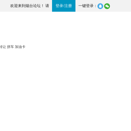
欢迎来到烟台论坛！ 请
登录
/
注册
一键登录：
转让
拼车
加油卡