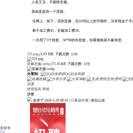
人老又丑，不能怪衣服。
我就是提供一个思路。
在网上，线下，买的亚麻，百分90以上的可能性，没有我这个手
裤子加工费45，衣服加工费50。
一共用了3个枕套。50*90的长枕套，你看规格就不象假货。
333.png
(1.03 MB, 下载次数: 124)
亚麻衣服.webp
(75.16 KB, 下载次数: 119)
分享到:
QQ好友和群
收藏
分享
淘帖
支持|赞同
回复
使用道具
举报
沙发
发表于 2026-5-20 08:41
|
只看该作者
|
来自山东
发财哥