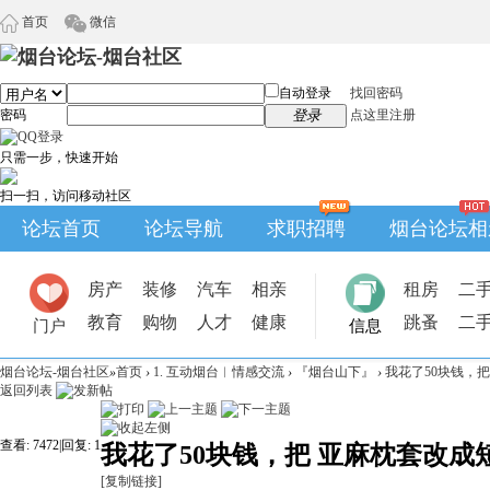
首页
微信
自动登录
找回密码
密码
登录
点这里注册
只需一步，快速开始
扫一扫，访问移动社区
论坛首页
论坛导航
求职招聘
烟台论坛相
房产
装修
汽车
相亲
租房
二
教育
购物
人才
健康
跳蚤
二
门户
信息
烟台论坛-烟台社区
»
首页
›
1. 互动烟台︱情感交流
›
『烟台山下』
›
我花了50块钱，
返回列表
查看:
7472
|
回复:
1
我花了50块钱，把 亚麻枕套改成
[复制链接]