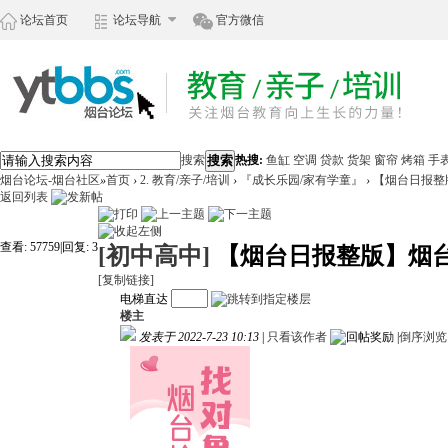
论坛首页
论坛导航
官方微信
搜索
搜索
热搜:
鱼缸
空调
贷款
货架
窗帘
烤箱
手
烟台论坛-烟台社区
»
首页
›
2. 教育/亲子/培训
›
『成长乐园/家有学童』
›
【烟台日报整
返回列表
查看:
57759
|
回复:
3
[初中高中]
【烟台日报整版】烟
[复制链接]
电梯直达
楼主
发表于 2022-7-23 10:13
|
只看该作者
|
倒序浏览