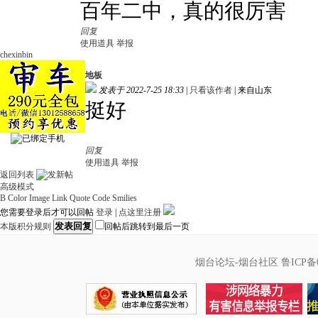
百年二中，真的很厉害
回复
使用道具
举报
chexinbin
地板
发表于 2022-7-25 18:33
|
只看该作者
|
来自山东
挺好
回复
使用道具
举报
返回列表
高级模式
B
Color
Image
Link
Quote
Code
Smilies
您需要登录后才可以回帖
登录
|
点这里注册
发表回复
本版积分规则
回帖后跳转到最后一页
烟台论坛-烟台社区
鲁ICP备0