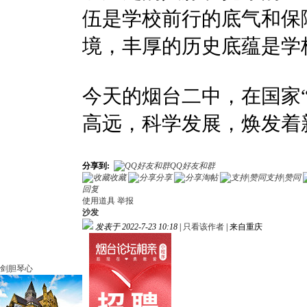
伍是学校前行的底气和保
境，丰厚的历史底蕴是学
今天的烟台二中，在国家
高远，科学发展，焕发着
分享到:
QQ好友和群
收藏
分享
淘帖
支持|赞同
回复
使用道具
举报
沙发
发表于 2022-7-23 10:18
|
只看该作者
|
来自重庆
剑胆琴心