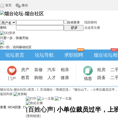
首页
微信
自动登录
找回密码
密码
登录
点这里注册
只需一步，快速开始
扫一扫，访问移动社区
论坛首页
论坛导航
求职招聘
烟台论坛相
房产
装修
汽车
相亲
租房
二
教育
购物
人才
健康
跳蚤
二
门户
信息
烟台论坛-烟台社区
»
首页
›
1. 互动烟台︱情感交流
›
『烟台山下』
›
小单位裁员过半，
返回列表
查看:
6854
|
回复:
15
[百姓心声]
小单位裁员过半，上
[复制链接]