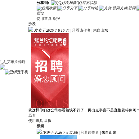
分享到:
QQ好友和群
收藏
分享
淘帖
支持|赞同
回复
使用道具
举报
沙发
发表于 2026-7-8 16:34
|
只看该作者
|
来自山东
J_J_艾布拉姆斯
就这样你们这公司都看着快不行了，再出点事岂不是直接就得倒闭
回复
使用道具
举报
板凳
发表于 2026-7-8 17:06
|
只看该作者
|
来自山东