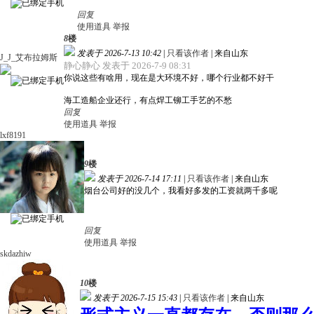
回复
使用道具
举报
8
楼
发表于 2026-7-13 10:42
|
只看该作者
|
来自山东
J_J_艾布拉姆斯
静心静心 发表于 2026-7-9 08:31
你说这些有啥用，现在是大环境不好，哪个行业都不好干
海工造船企业还行，有点焊工铆工手艺的不愁
回复
使用道具
举报
lxf8191
9
楼
发表于 2026-7-14 17:11
|
只看该作者
|
来自山东
烟台公司好的没几个，我看好多发的工资就两千多呢
回复
使用道具
举报
skdazhiw
10
楼
发表于 2026-7-15 15:43
|
只看该作者
|
来自山东