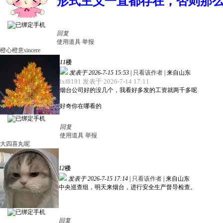
形式主义一直都存在，否则那
回复
使用道具
举报
橙心橙意sincere
11
楼
发表于 2026-7-15 15:53
|
只看该作者
|
来自山东
lxf8191 发表于 2026-7-14 17:11
烟台公司好的没几个，我看好多发的工资就两千多呢
好奇你在哪看的
回复
使用道具
举报
大四喜丸呢
12
楼
发表于 2026-7-15 17:14
|
只看该作者
|
来自山东
中央巡查组，明天来烟台，进行安全生产督导检查。
回复