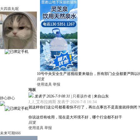
大四喜丸呢
10号中央安全生产巡视组要来烟台，所有部门企业都要严阵
回复
使用道具
举报
地板
发表于 2026-7-9 08:31
|
只看该作者
|
来自山东
静心静心
J_J_艾布拉姆斯 发表于 2026-7-8 16:34
就这样你们这公司都看着快不行了，再出点事岂不是直接就得倒闭？老
你说这些有啥用，现在是大环境不好，哪个行业都不好干
回复
使用道具
举报
未来可期666