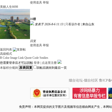
使用道具
举报
美丽人生6698
16
楼
发表于 2026-8-6 11:13
|
只看该作者
|
来自山东
回复
使用道具
举报
返回列表
高级模式
B
Color
Image
Link
Quote
Code
Smilies
您需要登录后才可以回帖
登录
|
点这里注册
发表回复
本版积分规则
回帖后跳转到最后一页
烟台论坛-烟台社区
鲁ICP备0
免责声明：本网页提供的文字图片及视频等信息都由网友产生，本网站