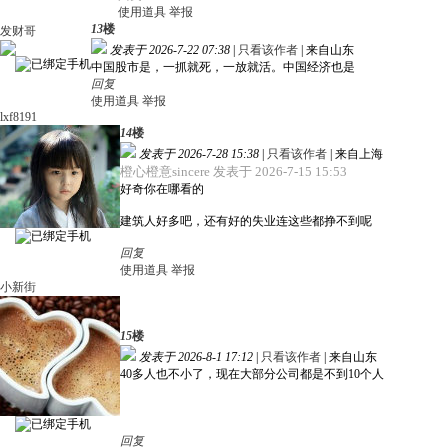
使用道具
举报
13
楼
发财哥
发表于 2026-7-22 07:38
|
只看该作者
|
来自山东
中国股市是，一抓就死，一放就活。中国经济也是
回复
使用道具
举报
lxf8191
14
楼
发表于 2026-7-28 15:38
|
只看该作者
|
来自上海
橙心橙意sincere 发表于 2026-7-15 15:53
好奇你在哪看的
建筑人好多吧，还有好的失业连这些都挣不到呢
回复
使用道具
举报
小新街
15
楼
发表于 2026-8-1 17:12
|
只看该作者
|
来自山东
40多人也不小了，现在大部分公司都是不到10个人
回复