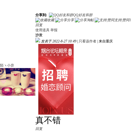
分享到:
QQ好友和群
收藏
分享
淘帖
支持|赞同
1
回复
使用道具
举报
沙发
发表于 2022-8-27 10:49
|
只看该作者
|
来自重庆
陌ヽ小弃
真不错
回复