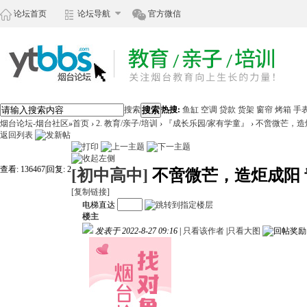
论坛首页
论坛导航
官方微信
搜索
搜索
热搜:
鱼缸
空调
贷款
货架
窗帘
烤箱
手
烟台论坛-烟台社区
»
首页
›
2. 教育/亲子/培训
›
『成长乐园/家有学童』
›
不啻微芒，造炬成
返回列表
查看:
136467
|
回复:
2
[初中高中]
不啻微芒，造炬成阳 青
[复制链接]
电梯直达
楼主
发表于 2022-8-27 09:16
|
只看该作者
|
只看大图