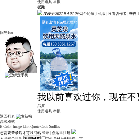
使用道具
举报
板凳
发表于 2022-9-4 07:09
烟台论坛手机版
|
只看该作者
|
来自
阳光1oo
我以前喜欢过你，现在不
回复
使用道具
举报
返回列表
高级模式
B
Color
Image
Link
Quote
Code
Smilies
您需要登录后才可以回帖
登录
|
点这里注册
发表回复