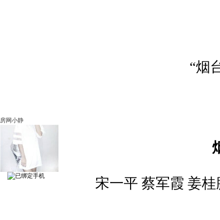
“烟
房网小静
宋一平 蔡军霞 姜桂