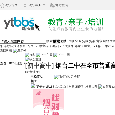
论坛首页
论坛导航
官方微信
搜索
搜索
热搜:
鱼缸
空调
贷款
货架
窗帘
烤箱
手
烟台论坛-烟台社区
»
首页
›
2. 教育/亲子/培训
›
『成长乐园/家有学童』
›
烟台二中在全
返回列表
查看:
89177
|
回复:
2
[初中高中]
烟台二中在全市普通
[复制链接]
电梯直达
楼主
发表于 2022-8-15 10:13
|
只看该作者
|
只看大图