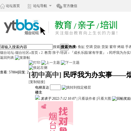
论坛首页
论坛导航
官方微信
搜索
搜索
热搜:
鱼缸
空调
贷款
货架
窗帘
烤箱
手
烟台论坛-烟台社区
»
首页
›
2. 教育/亲子/培训
›
『成长乐园/家有学童』
›
民呼我为办实事
返回列表
查看:
57884
|
回复:
2
[初中高中]
民呼我为办实事——烟
[复制链接]
电梯直达
楼主
发表于 2022-7-12 10:07
|
只看该作者
|
只看大图