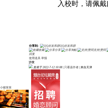
入校时，请佩戴
分享到:
QQ好友和群
收藏
分享
淘帖
支持|赞同
回复
使用道具
举报
沙发
发表于 2022-7-12 10:08
|
只看该作者
|
来自天津
小猪笨笨