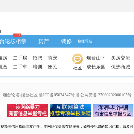
册
台论坛相亲
房产
装修
快捷导航
租房
二手房
招聘
萌宠
烟台山下
买房交流
跳蚤
二手车
培训
便民
成长乐园
优选商城
社区
烟台论坛-烟台社区
鲁ICP备05034347号
鲁公网安备 37060202000105号
及视频等信息都由网友产生，本网站仅提供存储服务，如有侵犯您的知识产权，请及时