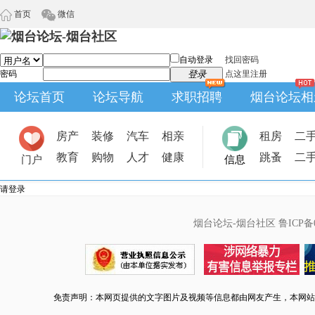
首页
微信
自动登录
找回密码
密码
登录
点这里注册
论坛首页
论坛导航
求职招聘
烟台论坛相
房产
装修
汽车
相亲
租房
二
教育
购物
人才
健康
跳蚤
二
门户
信息
请登录
烟台论坛-烟台社区
鲁ICP备0
免责声明：本网页提供的文字图片及视频等信息都由网友产生，本网站