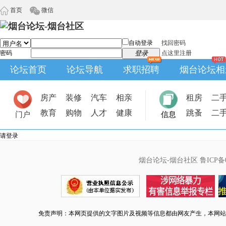
首页
微信
自动登录
找回密码
密码
登录
点这里注册
论坛首页
论坛导航
求职招聘
烟台论坛相
房产
装修
汽车
相亲
租房
二
教育
购物
人才
健康
跳蚤
二
门户
信息
请登录
烟台论坛-烟台社区
鲁ICP备0
免责声明：本网页提供的文字图片及视频等信息都由网友产生，本网站