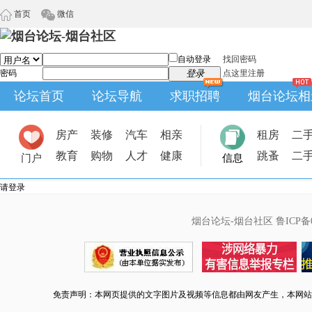
首页
微信
自动登录
找回密码
密码
登录
点这里注册
论坛首页
论坛导航
求职招聘
烟台论坛相
房产
装修
汽车
相亲
租房
二
教育
购物
人才
健康
跳蚤
二
门户
信息
请登录
烟台论坛-烟台社区
鲁ICP备0
免责声明：本网页提供的文字图片及视频等信息都由网友产生，本网站