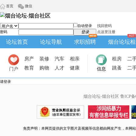
首页
微信
自动登录
找回密码
密码
登录
点这里注册
论坛首页
论坛导航
求职招聘
烟台论坛相
房产
装修
汽车
相亲
租房
二
教育
购物
人才
健康
跳蚤
二
门户
信息
请登录
烟台论坛-烟台社区
鲁ICP备0
免责声明：本网页提供的文字图片及视频等信息都由网友产生，本网站