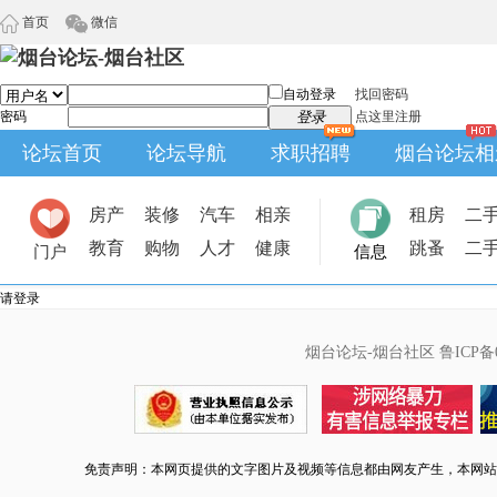
首页
微信
自动登录
找回密码
密码
登录
点这里注册
论坛首页
论坛导航
求职招聘
烟台论坛相
房产
装修
汽车
相亲
租房
二
教育
购物
人才
健康
跳蚤
二
门户
信息
请登录
烟台论坛-烟台社区
鲁ICP备0
免责声明：本网页提供的文字图片及视频等信息都由网友产生，本网站