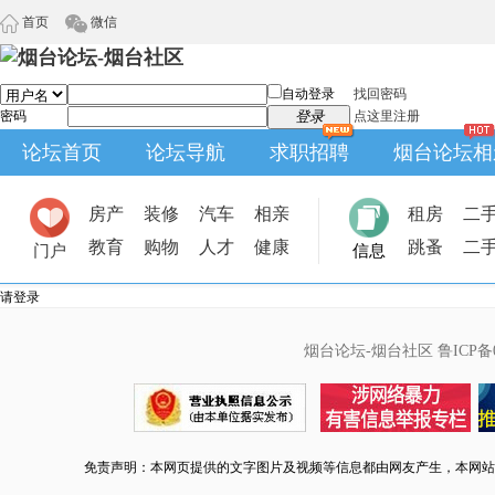
首页
微信
自动登录
找回密码
密码
登录
点这里注册
论坛首页
论坛导航
求职招聘
烟台论坛相
房产
装修
汽车
相亲
租房
二
教育
购物
人才
健康
跳蚤
二
门户
信息
请登录
烟台论坛-烟台社区
鲁ICP备0
免责声明：本网页提供的文字图片及视频等信息都由网友产生，本网站