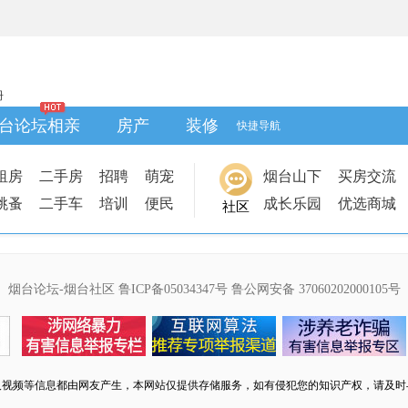
册
台论坛相亲
房产
装修
快捷导航
租房
二手房
招聘
萌宠
烟台山下
买房交流
跳蚤
二手车
培训
便民
成长乐园
优选商城
社区
烟台论坛-烟台社区
鲁ICP备05034347号
鲁公网安备 37060202000105号
及视频等信息都由网友产生，本网站仅提供存储服务，如有侵犯您的知识产权，请及时