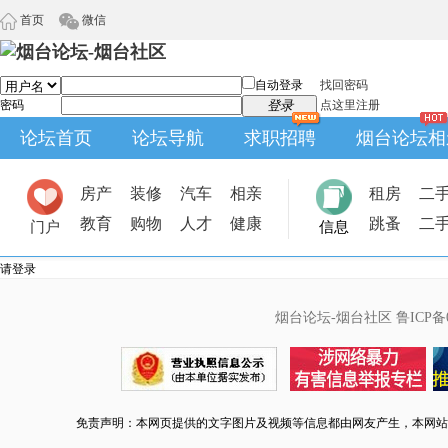
首页
微信
自动登录
找回密码
密码
登录
点这里注册
论坛首页
论坛导航
求职招聘
烟台论坛相
房产
装修
汽车
相亲
租房
二
教育
购物
人才
健康
跳蚤
二
门户
信息
请登录
烟台论坛-烟台社区
鲁ICP备0
免责声明：本网页提供的文字图片及视频等信息都由网友产生，本网站