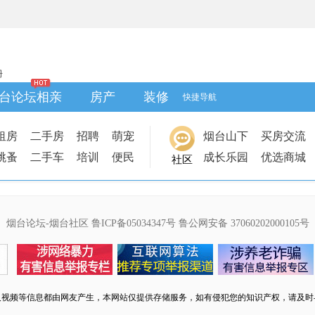
册
台论坛相亲
房产
装修
快捷导航
租房
二手房
招聘
萌宠
烟台山下
买房交流
跳蚤
二手车
培训
便民
成长乐园
优选商城
社区
烟台论坛-烟台社区
鲁ICP备05034347号
鲁公网安备 37060202000105号
及视频等信息都由网友产生，本网站仅提供存储服务，如有侵犯您的知识产权，请及时