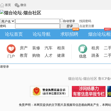
首页
微信
自动登录
找回密码
密码
登录
点这里注册
论坛首页
论坛导航
求职招聘
烟台论坛相
房产
装修
汽车
相亲
租房
二
教育
购物
人才
健康
跳蚤
二
门户
信息
请登录
烟台论坛-烟台社区
鲁ICP备0
免责声明：本网页提供的文字图片及视频等信息都由网友产生，本网站