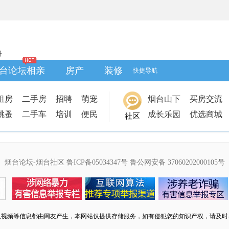
册
台论坛相亲
房产
装修
快捷导航
租房
二手房
招聘
萌宠
烟台山下
买房交流
跳蚤
二手车
培训
便民
成长乐园
优选商城
社区
烟台论坛-烟台社区
鲁ICP备05034347号
鲁公网安备 37060202000105号
及视频等信息都由网友产生，本网站仅提供存储服务，如有侵犯您的知识产权，请及时