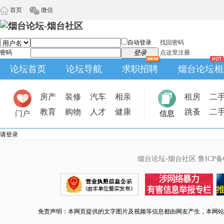
首页
微信
自动登录
找回密码
密码
登录
点这里注册
论坛首页
论坛导航
求职招聘
烟台论坛相
房产
装修
汽车
相亲
租房
二
教育
购物
人才
健康
跳蚤
二
门户
信息
请登录
烟台论坛-烟台社区
鲁ICP备0
免责声明：本网页提供的文字图片及视频等信息都由网友产生，本网站