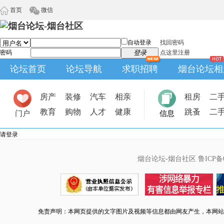
首页
微信
自动登录
找回密码
密码
登录
点这里注册
论坛首页
论坛导航
求职招聘
烟台论坛相
房产
装修
汽车
相亲
租房
二
教育
购物
人才
健康
跳蚤
二
门户
信息
请登录
烟台论坛-烟台社区
鲁ICP备0
免责声明：本网页提供的文字图片及视频等信息都由网友产生，本网站