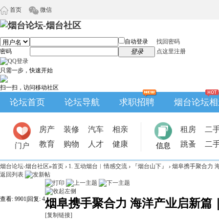
首页
微信
自动登录
找回密码
密码
登录
点这里注册
只需一步，快速开始
扫一扫，访问移动社区
论坛首页
论坛导航
求职招聘
烟台论坛相
房产
装修
汽车
相亲
租房
二
教育
购物
人才
健康
跳蚤
二
门户
信息
烟台论坛-烟台社区
»
首页
›
1. 互动烟台︱情感交流
›
『烟台山下』
›
烟阜携手聚合力 海
返回列表
查看:
9901
|
回复:
4
烟阜携手聚合力 海洋产业启新篇
[复制链接]