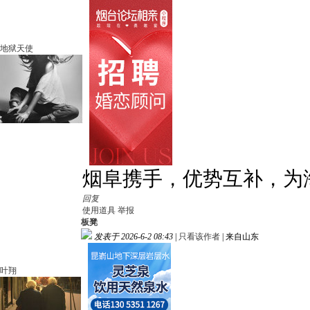
地狱天使
烟阜携手，优势互补，为
回复
使用道具
举报
板凳
发表于 2026-6-2 08:43
|
只看该作者
|
来自山东
叶翔