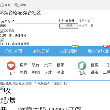
首页
微信
自动登录
找回密码
密码
登录
点这里注册
只需一步，快速开始
扫一扫，访问移动社区
论坛首页
论坛导航
求职招聘
烟台论坛相
房产
装修
汽车
相亲
租房
二
教育
购物
人才
健康
跳蚤
二
门户
信息
烟台论坛-烟台社区
»
首页
›
7. 兴趣爱好
›
『宠物天地』