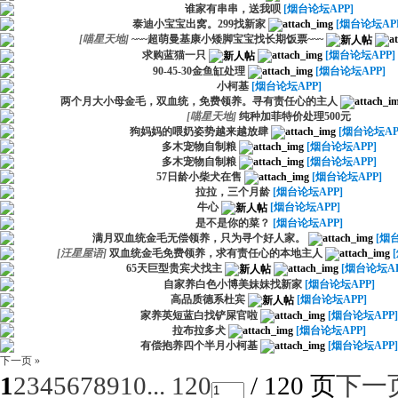
谁家有串串，送我呗
[烟台论坛APP]
泰迪小宝宝出窝。299找新家
[烟台论坛APP
[
喵星天地
]
~~~超萌曼基康小矮脚宝宝找长期饭票~~~
求购蓝猫一只
[烟台论坛APP]
90-45-30金鱼缸处理
[烟台论坛APP]
小柯基
[烟台论坛APP]
两个月大小母金毛，双血统，免费领养。寻有责任心的主人
[
喵星天地
]
纯种加菲特价处理500元
狗妈妈的喂奶姿势越来越放肆
[烟台论坛AP
多木宠物自制粮
[烟台论坛APP]
多木宠物自制粮
[烟台论坛APP]
57日龄小柴犬在售
[烟台论坛APP]
拉拉，三个月龄
[烟台论坛APP]
牛心
[烟台论坛APP]
是不是你的菜？
[烟台论坛APP]
满月双血统金毛无偿领养，只为寻个好人家。
[烟
[
汪星屋语
]
双血统金毛免费领养，求有责任心的本地主人
65天巨型贵宾犬找主
[烟台论坛AP
自家养白色小博美妹妹找新家
[烟台论坛APP]
高品质德系杜宾
[烟台论坛APP]
家养英短蓝白找铲屎官啦
[烟台论坛APP]
拉布拉多犬
[烟台论坛APP]
有偿抱养四个半月小柯基
[烟台论坛APP]
下一页 »
1
2
3
4
5
6
7
8
9
10
... 120
/ 120 页
下一