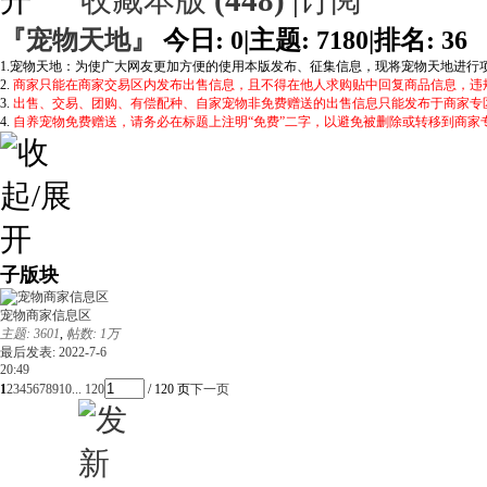
收藏本版
(
448
)
|
订阅
『宠物天地』
今日:
0
|
主题:
7180
|
排名:
36
1.宠物天地：为使广大网友更加方便的使用本版发布、征集信息，现将宠物天地进行
2.
商家只能在商家交易区内发布出售信息，且不得在他人求购贴中回复商品信息，违
3.
出售、交易、团购、有偿配种、自家宠物非免费赠送的出售信息只能发布于商家专
4.
自养宠物免费赠送，请务必在标题上注明“免费”二字，以避免被删除或转移到商家
子版块
宠物商家信息区
主题: 3601
,
帖数:
1万
最后发表: 2022-7-6
20:49
1
2
3
4
5
6
7
8
9
10
... 120
/ 120 页
下一页