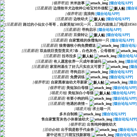
[
领养寄送
]
米米故事
[烟台论坛APP]
[
汪星屋语
]
边境牧羊犬边牧种公哈宝对外借配
[烟台论
[
领养寄送
]
流浪狗
[烟台论坛APP]
[
汪星屋语
]
边牧幼犬
[烟台论坛APP]
[
汪星屋语
]
路过的小仙女小哥哥，自家英短500元一只，五区内送猫上门电话1856102
[
汪星屋语
]
寻狗启示
[烟台论坛APP]
[
汪星屋语
]
豆柴转让
[烟台论坛APP]
[
汪星屋语
]
自家繁殖的侏儒兔80一只
[烟台论坛APP]
[
汪星屋语
]
狼青德牧小狗免费赠送
[烟台论坛A
[
汪星屋语
]
双血统巨贵型贵宾犬7条，白色灰色，公母都有
[
汪星屋语
]
拉布拉多
[烟台论坛AP
[
汪星屋语
]
有人愿意收养一只成年泰迪吗
[烟台论
[
汪星屋语
]
家里柯基生了好几只实在太可爱了
[烟
[
汪星屋语
]
寻狗启示
[烟台论坛APP]
[
汪星屋语
]
免费训练
[烟台论坛APP]
[
领养寄送
]
自家黑泰迪幼犬寻新家
[烟台
[
领养寄送
]
美短加白母猫
[烟台论坛APP]
[
喵星天地
]
美短加白小母猫
[烟台论坛APP]
[
汪星屋语
]
有要小狗的吗
[烟台论坛APP]
[
汪星屋语
]
艳遇的表情～
[烟台论坛APP]
[
喵星天地
]
求土喵一只
多木自制粮
[烟台论坛APP]
售自家繁育灰色小体泰迪幼犬
[烟台论坛APP
[
领养寄送
]
出售纯种德牧幼犬
[
活动会锦
]
出手我是歌手代金券
[烟台论坛AP
家中还有三只萌宝找新家啦
[烟台论坛APP