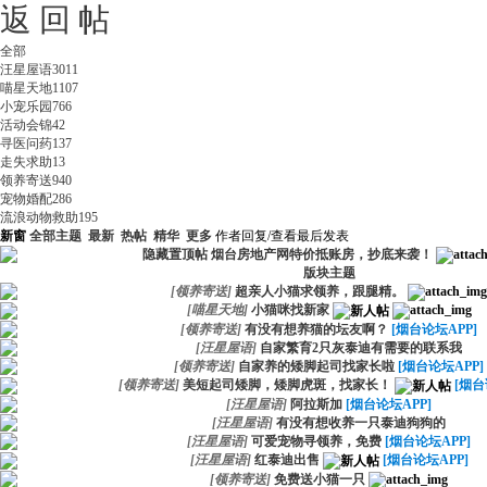
返 回
全部
汪星屋语
3011
喵星天地
1107
小宠乐园
766
活动会锦
42
寻医问药
137
走失求助
13
领养寄送
940
宠物婚配
286
流浪动物救助
195
新窗
全部主题
最新
热帖
精华
更多
作者
回复/查看
最后发表
隐藏置顶帖
烟台房地产网特价抵账房，抄底来袭！
版块主题
[
领养寄送
]
超亲人小猫求领养，跟腿精。
[
喵星天地
]
小猫咪找新家
[
领养寄送
]
有没有想养猫的坛友啊？
[烟台论坛APP]
[
汪星屋语
]
自家繁育2只灰泰迪有需要的联系我
[
领养寄送
]
自家养的矮脚起司找家长啦
[烟台论坛APP]
[
领养寄送
]
美短起司矮脚，矮脚虎斑，找家长！
[烟台
[
汪星屋语
]
阿拉斯加
[烟台论坛APP]
[
汪星屋语
]
有没有想收养一只泰迪狗狗的
[
汪星屋语
]
可爱宠物寻领养，免费
[烟台论坛APP]
[
汪星屋语
]
红泰迪出售
[烟台论坛APP]
[
领养寄送
]
免费送小猫一只