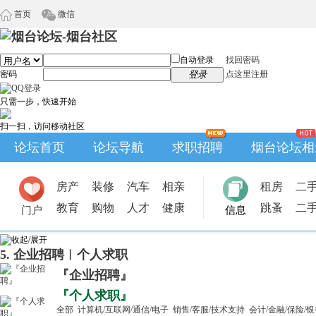
首页
微信
自动登录
找回密码
密码
登录
点这里注册
只需一步，快速开始
扫一扫，访问移动社区
论坛首页
论坛导航
求职招聘
烟台论坛相
房产
装修
汽车
相亲
租房
二
教育
购物
人才
健康
跳蚤
二
门户
信息
5. 企业招聘︱个人求职
『企业招聘』
『个人求职』
全部
计算机/互联网/通信/电子
销售/客服/技术支持
会计/金融/保险/