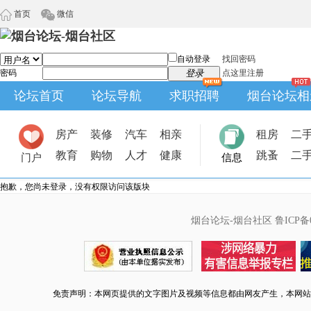
首页
微信
自动登录
找回密码
密码
登录
点这里注册
论坛首页
论坛导航
求职招聘
烟台论坛相
房产
装修
汽车
相亲
租房
二
教育
购物
人才
健康
跳蚤
二
门户
信息
抱歉，您尚未登录，没有权限访问该版块
烟台论坛-烟台社区
鲁ICP备0
免责声明：本网页提供的文字图片及视频等信息都由网友产生，本网站