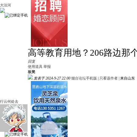
大沽河
高等教育用地？206路边那
回复
使用道具
举报
板凳
发表于 2024-9-27 22:00
烟台论坛手机版
|
只看该作者
|
来自山东
行云何处去