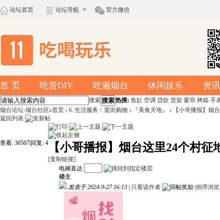
论坛首页
论坛导航
官方微信
首 页
吃货DIY
吃遍烟台
休闲娱乐
资
搜索
搜索
热搜:
鱼缸
空调
贷款
货架
窗帘
烤箱
手
烟台论坛-烟台社区
»
首页
›
6. 生活服务︱逛街购物
›
『美食天地』
›
【小哥播报】烟台
返回列表
查看:
30507
|
回复:
4
【小哥播报】烟台这里24个村征
[复制链接]
电梯直达
楼主
发表于 2024-9-27 16:13
|
只看该作者
|
倒序浏览