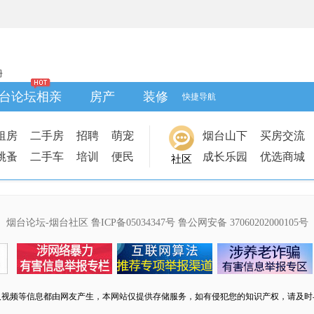
册
台论坛相亲
房产
装修
快捷导航
租房
二手房
招聘
萌宠
烟台山下
买房交流
跳蚤
二手车
培训
便民
成长乐园
优选商城
社区
烟台论坛-烟台社区
鲁ICP备05034347号
鲁公网安备 37060202000105号
及视频等信息都由网友产生，本网站仅提供存储服务，如有侵犯您的知识产权，请及时