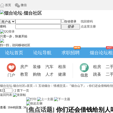
首页
微信
自动登录
找回密码
密码
登录
点这里注册
只需一步，快速开始
扫一扫，访问移动社区
论坛首页
论坛导航
求职招聘
烟台论坛相
房产
装修
汽车
相亲
租房
二
教育
购物
人才
健康
跳蚤
二
门户
信息
烟台论坛-烟台社区
»
首页
›
1. 互动烟台︱情感交流
›
『烟台山下』
›
你们还会借钱给别
1
2
/ 2 页
下一页
返回列表
查看:
18448
|
回复:
34
[焦点话题]
你们还会借钱给别人