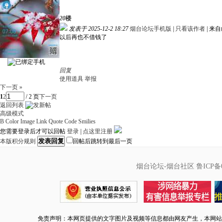
20
楼
发表于 2025-12-2 18:27
烟台论坛手机版
|
只看该作者
|
来自
以后再也不借钱了
回复
使用道具
举报
下一页 »
1
2
/ 2 页
下一页
返回列表
高级模式
B
Color
Image
Link
Quote
Code
Smilies
您需要登录后才可以回帖
登录
|
点这里注册
发表回复
本版积分规则
回帖后跳转到最后一页
烟台论坛-烟台社区
鲁ICP备0
免责声明：本网页提供的文字图片及视频等信息都由网友产生，本网站