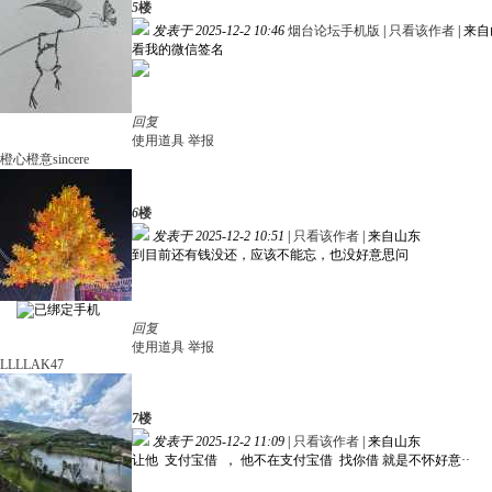
5
楼
发表于 2025-12-2 10:46
烟台论坛手机版
|
只看该作者
|
来自
看我的微信签名
回复
使用道具
举报
橙心橙意sincere
6
楼
发表于 2025-12-2 10:51
|
只看该作者
|
来自山东
到目前还有钱没还，应该不能忘，也没好意思问
回复
使用道具
举报
LLLLAK47
7
楼
发表于 2025-12-2 11:09
|
只看该作者
|
来自山东
让他 支付宝借 ， 他不在支付宝借 找你借 就是不怀好意··