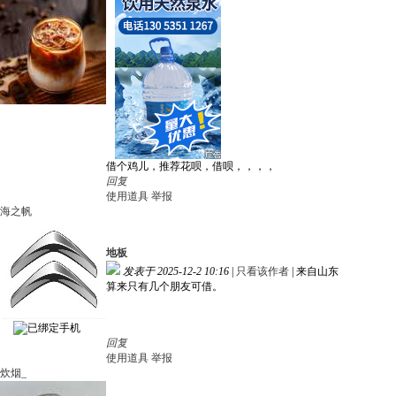
借个鸡儿，推荐花呗，借呗，，，，
回复
使用道具
举报
海之帆
地板
发表于 2025-12-2 10:16
|
只看该作者
|
来自山东
算来只有几个朋友可借。
回复
使用道具
举报
炊烟_