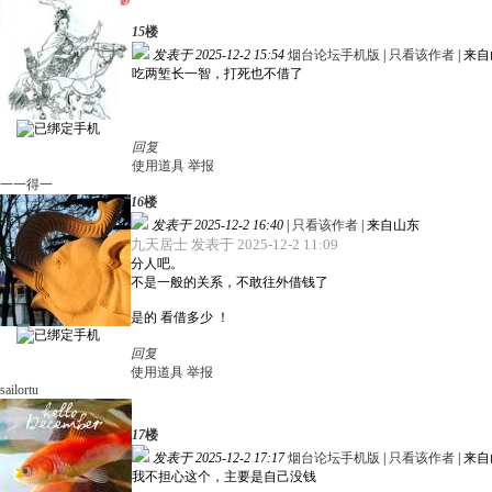
15
楼
发表于 2025-12-2 15:54
烟台论坛手机版
|
只看该作者
|
来自
吃两堑长一智，打死也不借了
回复
使用道具
举报
一一得一
16
楼
发表于 2025-12-2 16:40
|
只看该作者
|
来自山东
九天居士 发表于 2025-12-2 11:09
分人吧。
不是一般的关系，不敢往外借钱了
是的 看借多少 ！
回复
使用道具
举报
sailortu
17
楼
发表于 2025-12-2 17:17
烟台论坛手机版
|
只看该作者
|
来自
我不担心这个，主要是自己没钱