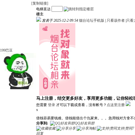
[复制链接]
电梯直达
楼主
发表于 2025-12-2 09:54
烟台论坛手机版
|
只看该作者
|
只看
199巴豆
马上注册，结交更多好友，享用更多功能，让你轻松
您需要
登录
才可以下载或查看，没有帐号？
点这里注册
x
借钱容易要钱难。借钱能借出个仇家来。。。急用钱对方拿不
分享到:
QQ好友和群
收藏
分享
淘帖
支持|赞同
7
回复