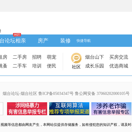
册
台论坛相亲
房产
装修
快捷导航
租房
二手房
招聘
萌宠
烟台山下
买房交流
跳蚤
二手车
培训
便民
成长乐园
优选商城
社区
烟台论坛-烟台社区
鲁ICP备05034347号
鲁公网安备 37060202000105号
及视频等信息都由网友产生，本网站仅提供存储服务，如有侵犯您的知识产权，请及时