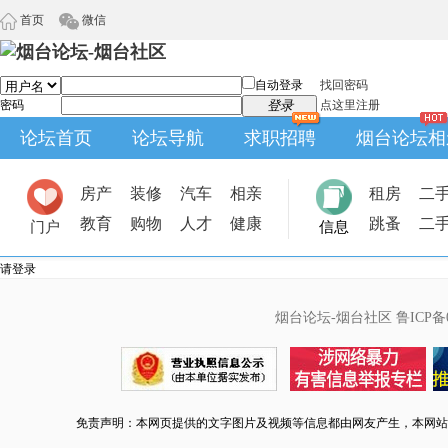
首页
微信
自动登录
找回密码
密码
登录
点这里注册
论坛首页
论坛导航
求职招聘
烟台论坛相
房产
装修
汽车
相亲
租房
二
教育
购物
人才
健康
跳蚤
二
门户
信息
请登录
烟台论坛-烟台社区
鲁ICP备0
免责声明：本网页提供的文字图片及视频等信息都由网友产生，本网站