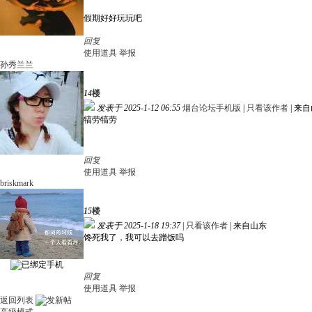
假期好好玩玩吧
回复
使用道具
举报
孙秀兰兰
14
楼
发表于 2025-1-12 06:55
烟台论坛手机版
|
只看该作者
|
来自
犒劳犒劳
回复
使用道具
举报
briskmark
15
楼
发表于 2025-1-18 19:37
|
只看该作者
|
来自山东
馋死我了，我可以去蹭饭吗
回复
使用道具
举报
返回列表