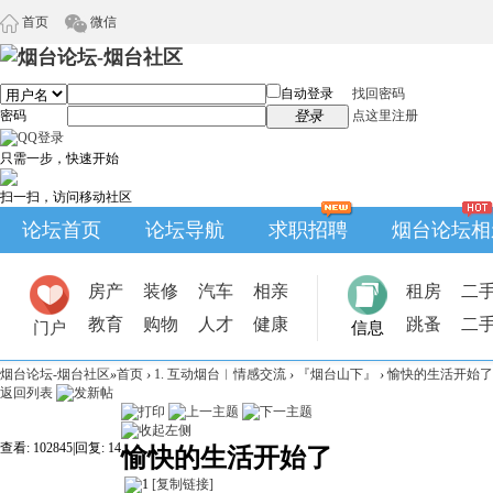
首页
微信
自动登录
找回密码
密码
登录
点这里注册
只需一步，快速开始
扫一扫，访问移动社区
论坛首页
论坛导航
求职招聘
烟台论坛相
房产
装修
汽车
相亲
租房
二
教育
购物
人才
健康
跳蚤
二
门户
信息
烟台论坛-烟台社区
»
首页
›
1. 互动烟台︱情感交流
›
『烟台山下』
›
愉快的生活开始了
返回列表
查看:
102845
|
回复:
14
愉快的生活开始了
[复制链接]