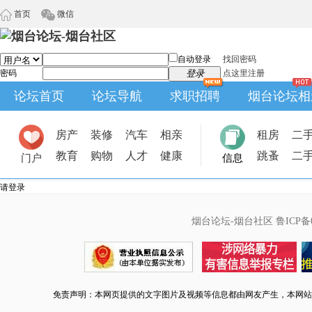
首页
微信
自动登录
找回密码
密码
登录
点这里注册
论坛首页
论坛导航
求职招聘
烟台论坛相
房产
装修
汽车
相亲
租房
二
教育
购物
人才
健康
跳蚤
二
门户
信息
请登录
烟台论坛-烟台社区
鲁ICP备0
免责声明：本网页提供的文字图片及视频等信息都由网友产生，本网站