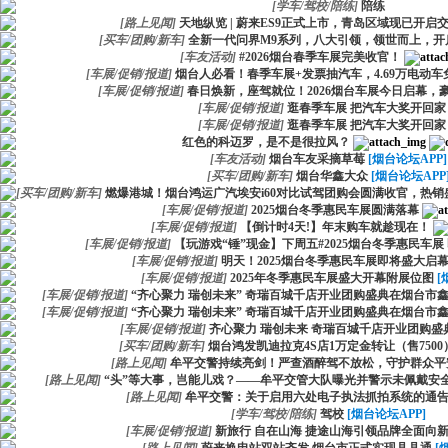
[
学车/驾校/陪练
]
陪练
[
路上见闻
]
天地纵览 | 蔚来ES9正式上市，青岛区域现已开启
[
买车/团购/新车
]
全新一代问界M9系列，八大引领，领世而上，开
[
车友活动
]
#2026烟台春季车展完美收官！
[
车展/促销/报道
]
烟台人必看！春季车展+发票抽汽车，4.69万电动
[
车展/促销/报道
]
春日焕新，座驾就位！2026烟台车展今日启幕，
[
车展/促销/报道
]
逛春季车展 把汽车大奖开回家
[
车展/促销/报道
]
逛春季车展 把汽车大奖开回家
红色的科迈罗，是不是很拉风？
[
车友活动
]
烟台车友采摘草莓
[烟台论坛APP]
[
买车/团购/新车
]
烟台华鑫大众
[烟台论坛APP
[
买车/团购/新车
]
燃爆港城！烟台鸿运广汽埃安i60对比试驾团购会圆满收官，热
[
车展/促销/报道
]
2025烟台冬季惠民车展圆满落幕
[
车展/促销/报道
]
【倒计时4天!】年末购车就趁现在！
[
车展/促销/报道
]
【玩游戏“锤”现金】下周五#2025烟台冬季惠民车展
[
车展/促销/报道
]
明天！2025烟台冬季惠民车展即将盛大启
[
车展/促销/报道
]
2025年冬季惠民车展盛大开幕附展位图
[
[
车展/促销/报道
]
“齐心聚力 瑞创未来” 奇瑞百城千店开业团购盛典在烟台市
[
车展/促销/报道
]
“齐心聚力 瑞创未来” 奇瑞百城千店开业团购盛典在烟台市
[
车展/促销/报道
]
齐心聚力 瑞创未来 奇瑞百城千店开业团购盛
[
买车/团购/新车
]
烟台鸿发凯迪拉克4S店1万定金转让（售7500
[
路上见闻
]
牟平交警持续亮剑！严查酒醉驾不放松，守护群众平
[
路上见闻
]
“头”等大事，岂能儿戏？——牟平交管大队曝光并警示未佩戴安
[
路上见闻
]
牟平交警：关于启用六处电子执法抓拍系统的通
[
学车/驾校/陪练
]
驾校
[烟台论坛APP]
[
车展/促销/报道
]
新旅行 自在山海 捷途山海引领品牌全面向