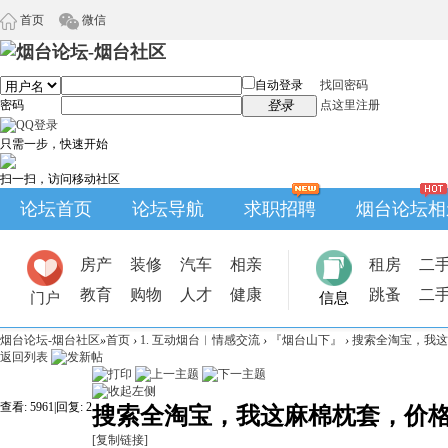
首页
微信
自动登录
找回密码
密码
登录
点这里注册
只需一步，快速开始
扫一扫，访问移动社区
论坛首页
论坛导航
求职招聘
烟台论坛相
房产
装修
汽车
相亲
租房
二
教育
购物
人才
健康
跳蚤
二
门户
信息
烟台论坛-烟台社区
»
首页
›
1. 互动烟台︱情感交流
›
『烟台山下』
›
搜索全淘宝，我这
返回列表
查看:
5961
|
回复:
2
搜索全淘宝，我这麻棉枕套，价
[复制链接]