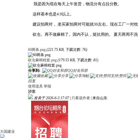
我是因为现在每天上午发货，物流分有点拉分数。
这样基本也是4.9以上。
建议拍两对， 老买家拍两对可能就30左右。现在工厂一对枕
砍仓。再不做麻棉了。国内不认，挺抗用的。 夏天两周不洗
60两条.png
(221.75 KB, 下载次数: 76)
砍仓麻棉枕套.png
(179.55 KB, 下载次数: 81)
分享到:
QQ好友和群
收藏
分享
淘帖
支持|赞同
回复
使用道具
举报
沙发
发表于 2026-6-3 17:07
|
只看该作者
|
来自山东
大国建业